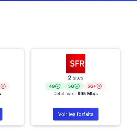
2
sites
4G
5G
5G+
s
Débit max :
995 Mb/s
Voir les forfaits