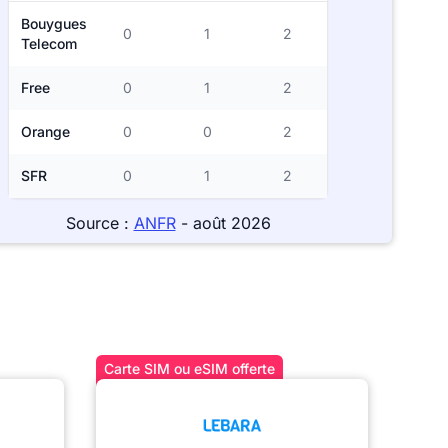
Bouygues
0
1
2
Telecom
Free
0
1
2
Orange
0
0
2
SFR
0
1
2
Source :
ANFR
- août 2026
Carte SIM ou eSIM offerte