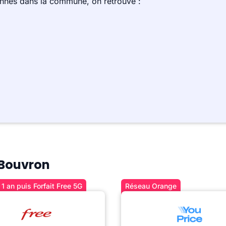
ennes dans la commune, on retrouve :
à Bouvron
1 an puis Forfait Free 5G
Réseau Orange