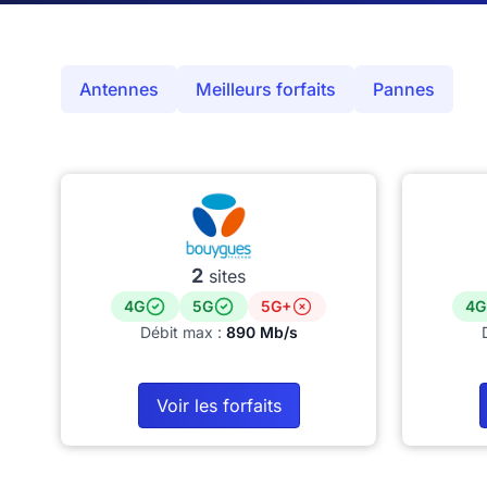
Antennes
Meilleurs forfaits
Pannes
2
sites
4G
5G
5G+
4G
Débit max :
890 Mb/s
Voir les forfaits