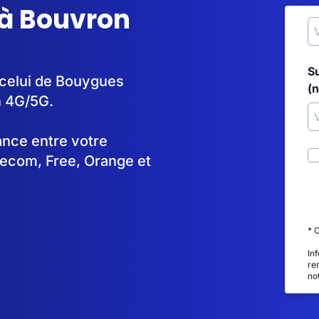
 à Bouvron
S
 celui de Bouygues
(
n 4G/5G.
tance entre votre
lecom, Free, Orange et
* 
In
re
no