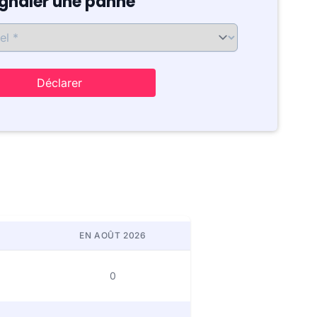
ignaler une panne
Déclarer
EN AOÛT 2026
0