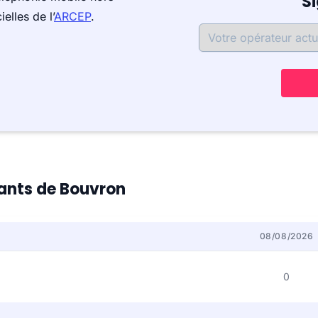
S
elles de l’
ARCEP
.
tants de Bouvron
08/08/2026
0