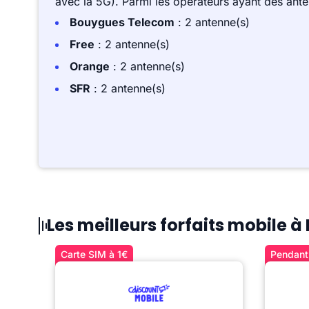
avec la 5G). Parmi les opérateurs ayant des ant
Bouygues Telecom
: 2 antenne(s)
Free
: 2 antenne(s)
Orange
: 2 antenne(s)
SFR
: 2 antenne(s)
Les meilleurs forfaits mobile 
Carte SIM à 1€
Pendant 