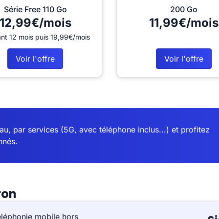
Série Free 110 Go
200 Go
12,99€/mois
11,99€/mois
nt 12 mois puis 19,99€/mois
Voir l'offre
Voir l'offre
u, par services (5G, avec téléphone inclus...) et profitez
nnés.
ron
éléphonie mobile hors