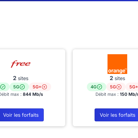
2
2
sites
sites
5G
5G+
4G
5G
5G+
Débit max :
844 Mb/s
Débit max :
150 Mb/
Voir les forfaits
Voir les forfaits