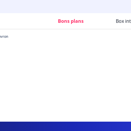
Bons plans
Box in
uvron