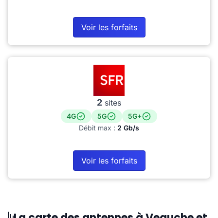
Voir les forfaits
2
sites
4G
5G
5G+
Débit max :
2 Gb/s
Voir les forfaits
La carte des antennes à Veauche et