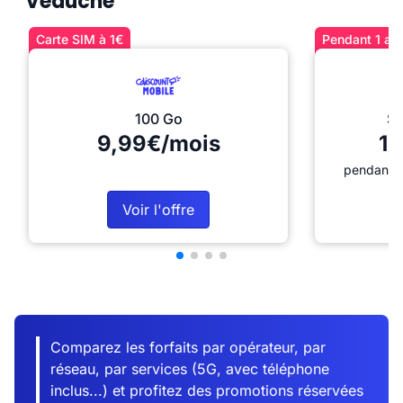
Veauche
Carte SIM à 1€
Pendant 1 an 
100 Go
Sé
9,99€/mois
12
pendant 1
Voir l'offre
Comparez les forfaits par opérateur, par
réseau, par services (5G, avec téléphone
inclus...) et profitez des promotions réservées