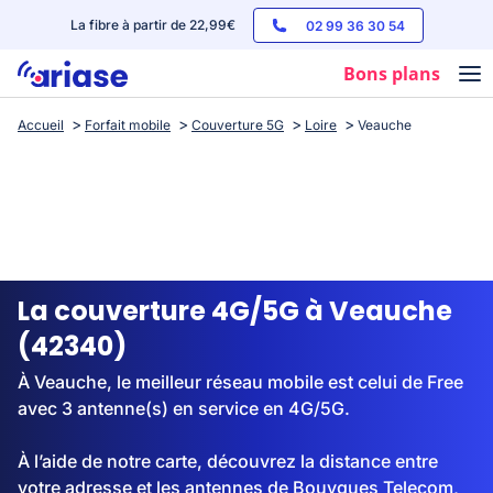
La fibre à partir de 22,99€
02 99 36 30 54
Bons plans
Accueil
Forfait mobile
Couverture 5G
Loire
Veauche
Box internet
Forfaits mobile
Téléphones
Streaming
La couverture 4G/5G à Veauche
(42340)
À Veauche, le meilleur réseau mobile est celui de Free
avec 3 antenne(s) en service en 4G/5G.
À l’aide de notre carte, découvrez la distance entre
votre adresse et les antennes de Bouygues Telecom,