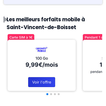
Les meilleurs forfaits mobile à
Saint-Vincent-de-Boisset
Carte SIM à 1€
Pendant 1 an 
100 Go
Sé
9,99€/mois
12
pendant 1
Voir l'offre