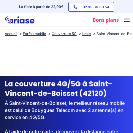
La fibre à partir de 22,99€
02 99 36 30 54
Bons plans
Accueil
Forfait mobile
Couverture 5G
Loire
Saint-Vincent-de-Boi
Box internet
Forfaits mobile
Téléphones
Streaming
La couverture 4G/5G à Saint-
Vincent-de-Boisset (42120)
À Saint-Vincent-de-Boisset, le meilleur réseau mobile
est celui de Bouygues Telecom avec 2 antenne(s) en
service en 4G/5G.
À l’aide de notre carte, découvrez la distance entre