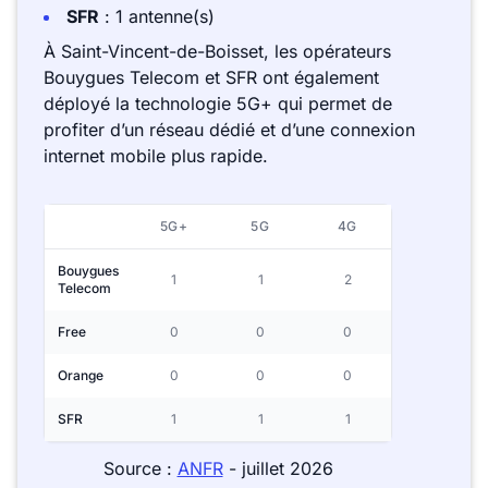
SFR
: 1 antenne(s)
À Saint-Vincent-de-Boisset, les opérateurs
Bouygues Telecom et SFR ont également
déployé la technologie 5G+ qui permet de
profiter d’un réseau dédié et d’une connexion
internet mobile plus rapide.
5G+
5G
4G
Bouygues
1
1
2
Telecom
Free
0
0
0
Orange
0
0
0
SFR
1
1
1
Source :
ANFR
- juillet 2026