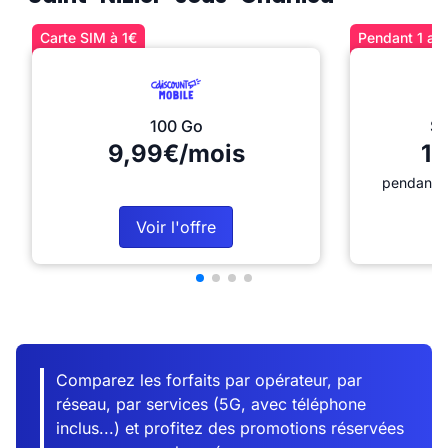
Carte SIM à 1€
Pendant 1 an 
100 Go
Sé
9,99€/mois
12
pendant 1
Voir l'offre
Comparez les forfaits par opérateur, par
réseau, par services (5G, avec téléphone
inclus...) et profitez des promotions réservées