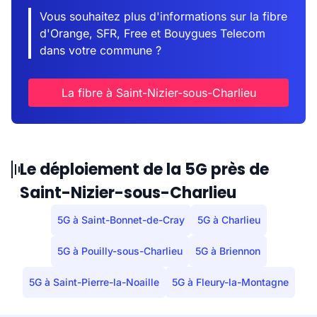
Vous souhaitez plus d'informations sur la fibre
d'Orange, SFR, Free et Bouygues Telecom
dans votre commune ?
La fibre à Saint-Nizier-sous-Charlieu
Le déploiement de la 5G près de
Saint-Nizier-sous-Charlieu
5G à Saint-Bonnet-de-Cray
5G à Charlieu
5G à Pouilly-sous-Charlieu
5G à Briennon
5G à Saint-Pierre-la-Noaille
5G à Fleury-la-Montagne