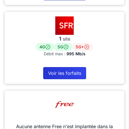
1
site
4G
5G
5G+
Débit max :
995 Mb/s
Voir les forfaits
Aucune antenne Free n'est implantée dans la