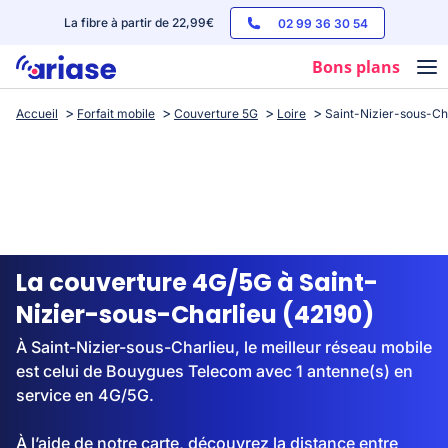
La fibre à partir de 22,99€
02 99 36 30 54
Bons plans
Accueil
Forfait mobile
Couverture 5G
Loire
Saint-Nizier-sous-Ch
Box internet
Forfaits mobile
Téléphones
Streaming
La couverture 4G/5G à Saint-
Nizier-sous-Charlieu (42190)
À Saint-Nizier-sous-Charlieu, le meilleur réseau mobile
est celui de Bouygues Telecom avec 1 antenne(s) en
service en 4G/5G.
À l’aide de notre carte, découvrez la distance entre