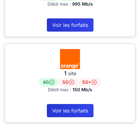
Débit max :
995 Mb/s
Voir les forfaits
1
site
4G
5G
5G+
Débit max :
150 Mb/s
Voir les forfaits