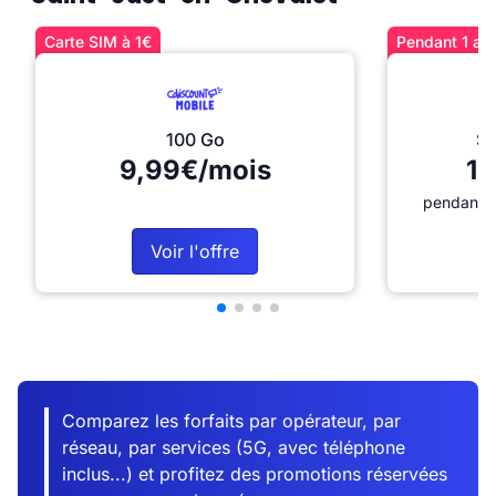
Carte SIM à 1€
Pendant 1 an 
100 Go
Sé
9,99€/mois
12
pendant 1
Voir l'offre
Comparez les forfaits par opérateur, par
réseau, par services (5G, avec téléphone
inclus...) et profitez des promotions réservées