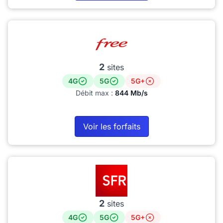
2
sites
4G
5G
5G+
Débit max :
844 Mb/s
Voir les forfaits
2
sites
4G
5G
5G+