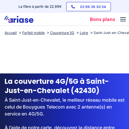
La fibre à partir de 22,99€
02 99 36 30 54
Bons plans
Accueil
Forfait mobile
Couverture 5G
Loire
Saint-Just-en-Cheval
Box internet
Forfaits mobile
Téléphones
Streaming
La couverture 4G/5G à Saint-
Just-en-Chevalet (42430)
À Saint-Just-en-Chevalet, le meilleur réseau mobile est
celui de Bouygues Telecom avec 2 antenne(s) en
service en 4G/5G.
À l’aide de notre carte, découvrez la distance entre