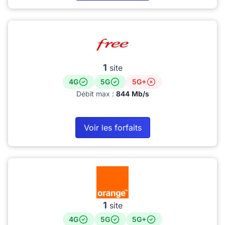
1
site
4G
5G
5G+
Débit max :
844 Mb/s
Voir les forfaits
1
site
4G
5G
5G+