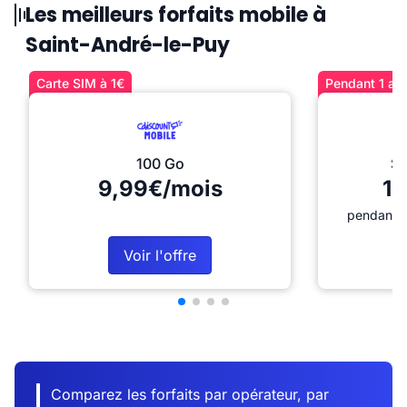
Les meilleurs forfaits mobile à
Saint-André-le-Puy
Carte SIM à 1€
Pendant 1 an 
100 Go
Sé
9,99€/mois
12
pendant 1
Voir l'offre
Comparez les forfaits par opérateur, par