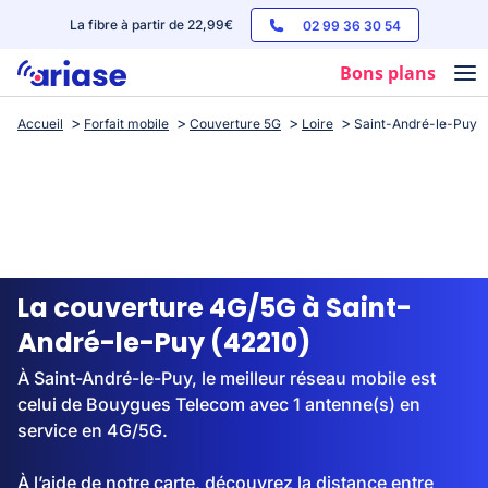
La fibre à partir de 22,99€
02 99 36 30 54
Bons plans
Accueil
Forfait mobile
Couverture 5G
Loire
Saint-André-le-Puy
Box internet
Forfaits mobile
Téléphones
Streaming
La couverture 4G/5G à Saint-
André-le-Puy (42210)
À Saint-André-le-Puy, le meilleur réseau mobile est
celui de Bouygues Telecom avec 1 antenne(s) en
service en 4G/5G.
À l’aide de notre carte, découvrez la distance entre