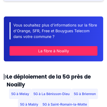
Vous souhaitez plus d'informations sur la fibre
d'Orange, SFR, Free et Bouygues Telecom
dans votre commune ?
La fibre à Noailly
Le déploiement de la 5G près de
Noailly
5G à Melay
5G à La Bénisson-Dieu
5G à Briennon
5G à Mably
5G à Saint-Romain-la-Motte