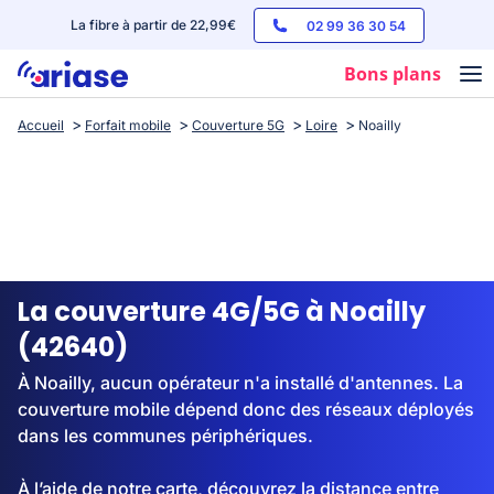
La fibre à partir de 22,99€
02 99 36 30 54
Bons plans
Accueil
Forfait mobile
Couverture 5G
Loire
Noailly
Box internet
Forfaits mobile
Téléphones
Streaming
La couverture 4G/5G à Noailly
(42640)
À Noailly, aucun opérateur n'a installé d'antennes. La
couverture mobile dépend donc des réseaux déployés
dans les communes périphériques.
À l’aide de notre carte, découvrez la distance entre