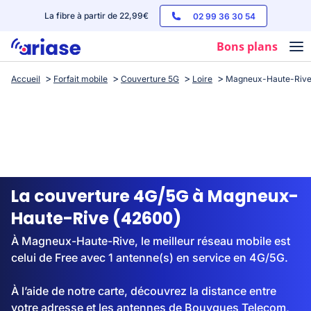
La fibre à partir de 22,99€
02 99 36 30 54
Bons plans
Accueil
Forfait mobile
Couverture 5G
Loire
Magneux-Haute-Riv
Box internet
Forfaits mobile
Téléphones
Streaming
La couverture 4G/5G à Magneux-
Haute-Rive (42600)
À Magneux-Haute-Rive, le meilleur réseau mobile est
celui de Free avec 1 antenne(s) en service en 4G/5G.
À l’aide de notre carte, découvrez la distance entre
votre adresse et les antennes de Bouygues Telecom,