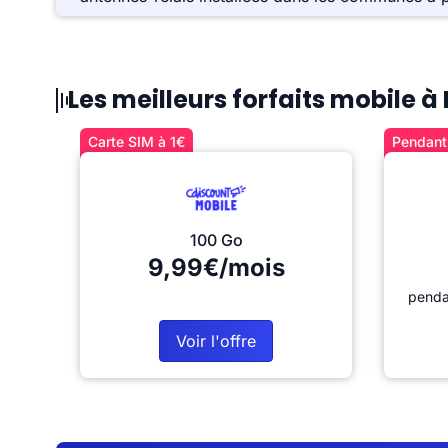
Les meilleurs forfaits mobile à
Carte SIM à 1€
Pendant 
100 Go
9,99€/mois
penda
Voir l'offre