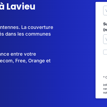
à Lavieu
S
'antennes. La couverture
(
yés dans les communes
tance entre votre
lecom, Free, Orange et
* 
In
re
no