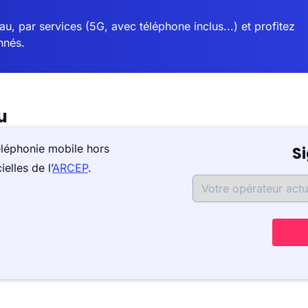
u, par services (5G, avec téléphone inclus...) et profitez
nnés.
u
éléphonie mobile hors
S
elles de l’
ARCEP
.