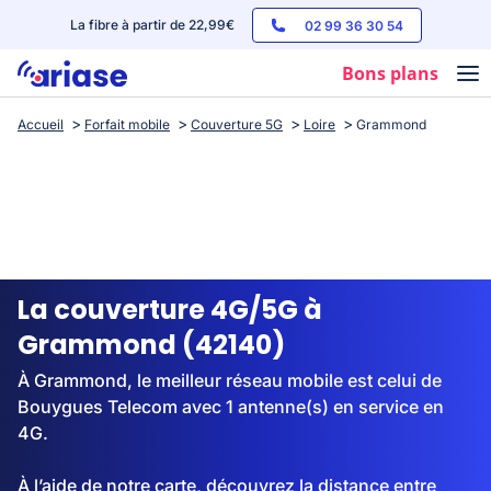
La fibre à partir de 22,99€
02 99 36 30 54
Bons plans
Accueil
Forfait mobile
Couverture 5G
Loire
Grammond
Box internet
Forfaits mobile
Téléphones
Streaming
La couverture 4G/5G à
Grammond (42140)
À Grammond, le meilleur réseau mobile est celui de
Bouygues Telecom avec 1 antenne(s) en service en
4G.
À l’aide de notre carte, découvrez la distance entre