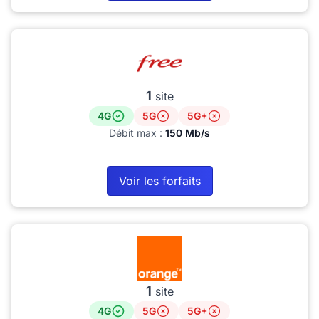
1
site
4G
5G
5G+
Débit max :
150 Mb/s
Voir les forfaits
1
site
4G
5G
5G+