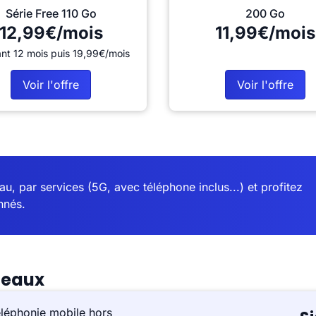
Série Free 110 Go
200 Go
12,99€/mois
11,99€/mois
nt 12 mois puis 19,99€/mois
Voir l'offre
Voir l'offre
u, par services (5G, avec téléphone inclus...) et profitez
nnés.
neaux
éléphonie mobile hors