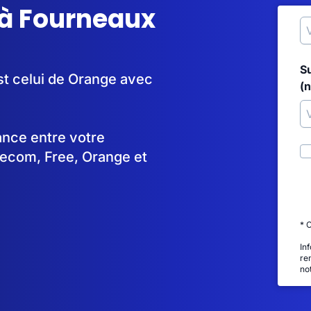
 à Fourneaux
S
st celui de Orange avec
(
tance entre votre
lecom, Free, Orange et
* 
In
re
no