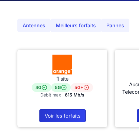
Antennes
Meilleurs forfaits
Pannes
1
site
Auc
4G
5G
5G+
Teleco
Débit max :
615 Mb/s
Voir les forfaits