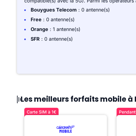
compatible(s) avec la 5G). Parmi les opérateurs
Bouygues Telecom
: 0 antenne(s)
Free
: 0 antenne(s)
Orange
: 1 antenne(s)
SFR
: 0 antenne(s)
Les meilleurs forfaits mobile 
Carte SIM à 1€
Pendant 