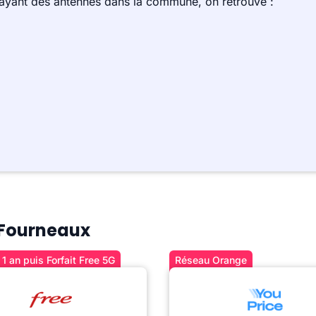
 ayant des antennes dans la commune, on retrouve :
à Fourneaux
1 an puis Forfait Free 5G
Réseau Orange