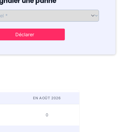
ignaler une panne
Déclarer
EN AOÛT 2026
0