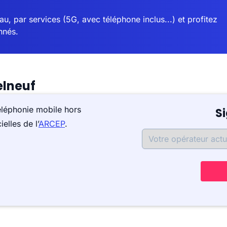
u, par services (5G, avec téléphone inclus...) et profitez
nnés.
elneuf
éléphonie mobile hors
S
elles de l’
ARCEP
.