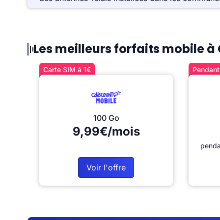
Les meilleurs forfaits mobile 
Carte SIM à 1€
Pendant 
100 Go
9,99€/mois
penda
Voir l'offre