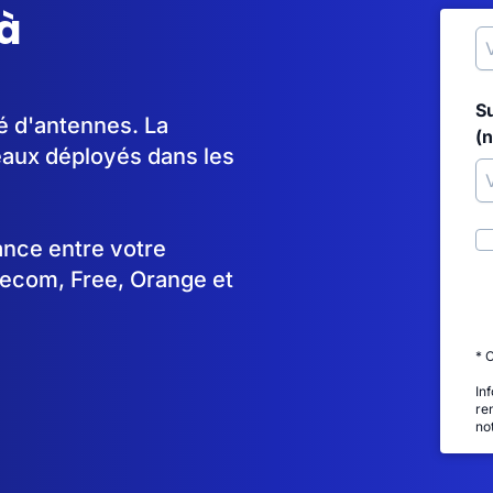
à
S
lé d'antennes. La
(
aux déployés dans les
tance entre votre
lecom, Free, Orange et
* 
In
re
no