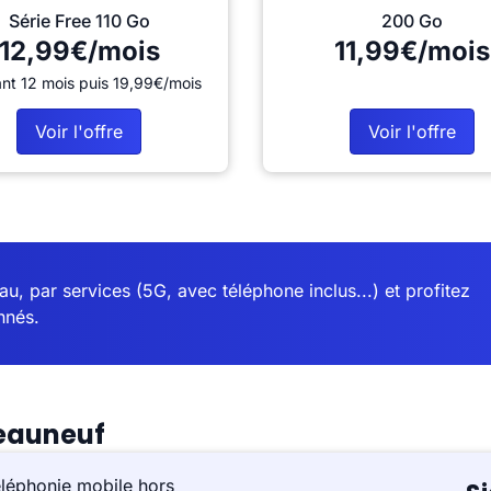
Série Free 110 Go
200 Go
12,99€/mois
11,99€/mois
nt 12 mois puis 19,99€/mois
Voir l'offre
Voir l'offre
u, par services (5G, avec téléphone inclus...) et profitez
nnés.
teauneuf
éléphonie mobile hors