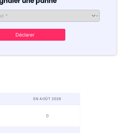
ignaler une panne
Déclarer
EN AOÛT 2026
0