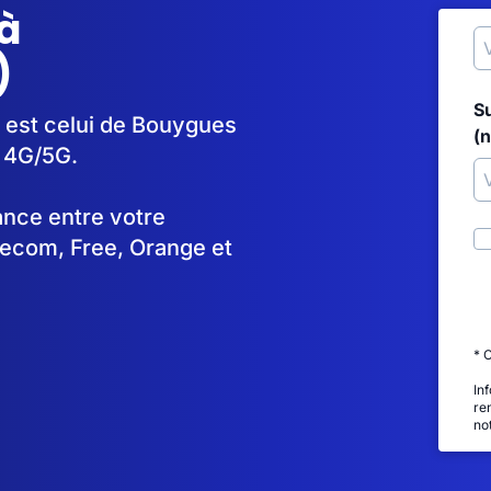
à
)
S
e est celui de Bouygues
(
n 4G/5G.
tance entre votre
lecom, Free, Orange et
* 
In
re
no