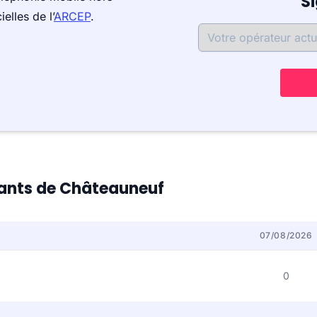
S
elles de l’
ARCEP
.
itants de Châteauneuf
07/08/2026
0