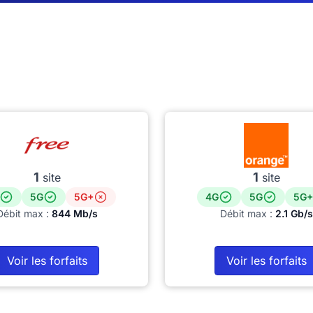
1
1
site
site
5G
5G+
4G
5G
5G+
Débit max :
844 Mb/s
Débit max :
2.1 Gb/s
Voir les forfaits
Voir les forfaits