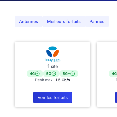
Antennes
Meilleurs forfaits
Pannes
1
site
4G
5G
5G+
4G
Débit max :
1.5 Gb/s
Voir les forfaits