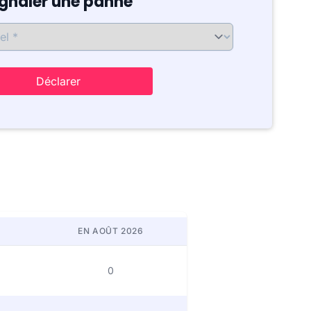
ignaler une panne
Déclarer
EN AOÛT 2026
0