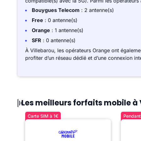
compatible(s) avec la 5G). Parmi les opérateurs
Bouygues Telecom
: 2 antenne(s)
Free
: 0 antenne(s)
Orange
: 1 antenne(s)
SFR
: 0 antenne(s)
À Villebarou, les opérateurs Orange ont égalem
profiter d’un réseau dédié et d’une connexion int
Les meilleurs forfaits mobile à
Carte SIM à 1€
Pendant 