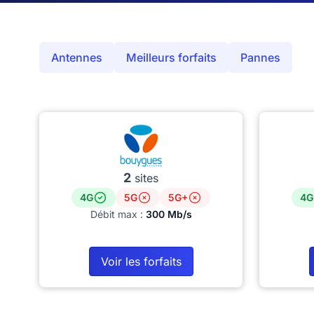
Antennes
Meilleurs forfaits
Pannes
2
sites
4G
5G
5G+
4G
Débit max :
300 Mb/s
Voir les forfaits