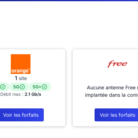
1
site
5G
5G+
Aucune antenne Free 
Débit max :
2.1 Gb/s
implantée dans la co
Voir les forfaits
Voir les forfaits