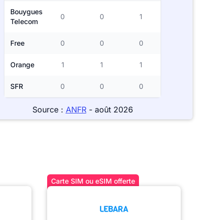
Bouygues
0
0
1
Telecom
Free
0
0
0
Orange
1
1
1
SFR
0
0
0
Source :
ANFR
- août 2026
Carte SIM ou eSIM offerte