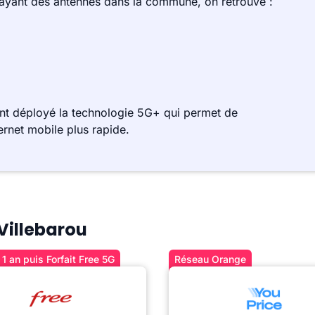
 ayant des antennes dans la commune, on retrouve :
ent déployé la technologie 5G+ qui permet de
ernet mobile plus rapide.
 Villebarou
1 an puis Forfait Free 5G
Réseau Orange