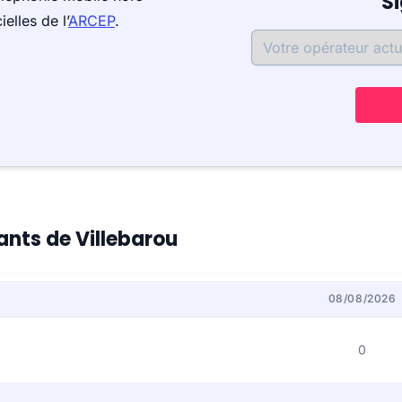
S
elles de l’
ARCEP
.
tants de Villebarou
08/08/2026
0