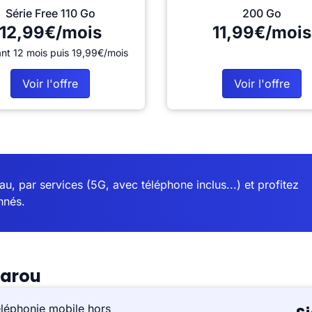
Série Free 110 Go
200 Go
12,99€/mois
11,99€/mois
nt 12 mois puis 19,99€/mois
Voir l'offre
Voir l'offre
u, par services (5G, avec téléphone inclus...) et profitez
nnés.
barou
éléphonie mobile hors