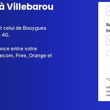
à Villebarou
S
st celui de Bouygues
(
n 4G.
tance entre votre
lecom, Free, Orange et
* 
In
re
no