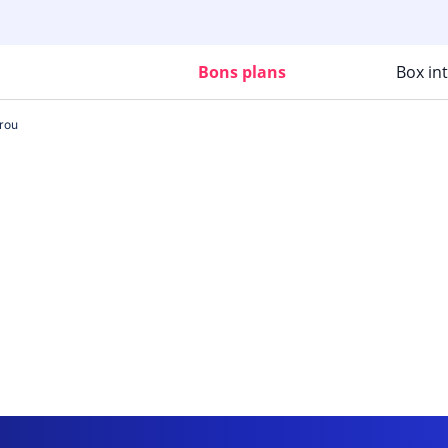
Bons plans
Box in
arou