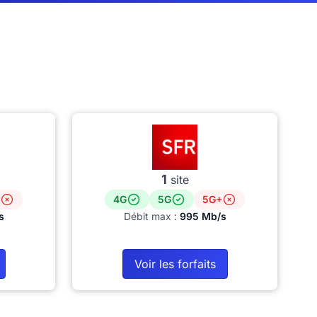
1
site
4G
5G
5G+
s
Débit max :
995 Mb/s
Voir les forfaits