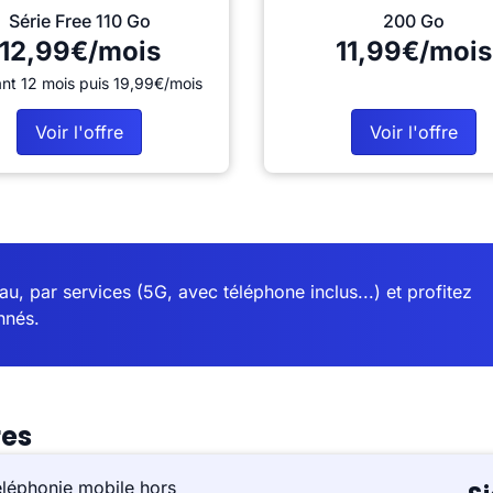
Série Free 110 Go
200 Go
12,99€/mois
11,99€/mois
nt 12 mois puis 19,99€/mois
Voir l'offre
Voir l'offre
u, par services (5G, avec téléphone inclus...) et profitez
nnés.
res
éléphonie mobile hors