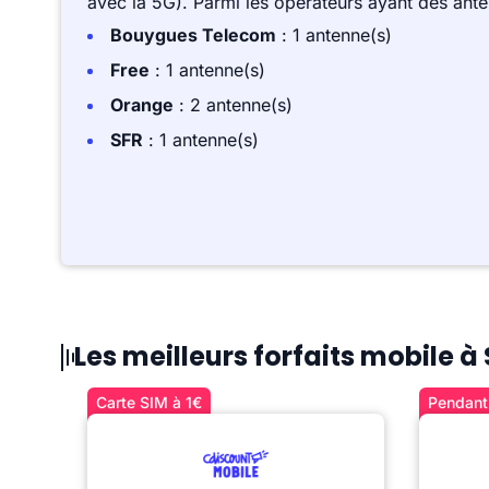
avec la 5G). Parmi les opérateurs ayant des ant
Bouygues Telecom
: 1 antenne(s)
Free
: 1 antenne(s)
Orange
: 2 antenne(s)
SFR
: 1 antenne(s)
Les meilleurs forfaits mobile à
Carte SIM à 1€
Pendant 