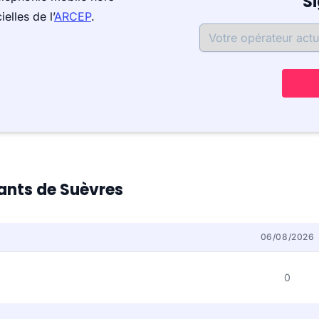
S
elles de l’
ARCEP
.
tants de Suèvres
06/08/2026
0