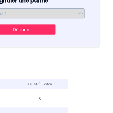
ignaler une panne
Déclarer
EN AOÛT 2026
0