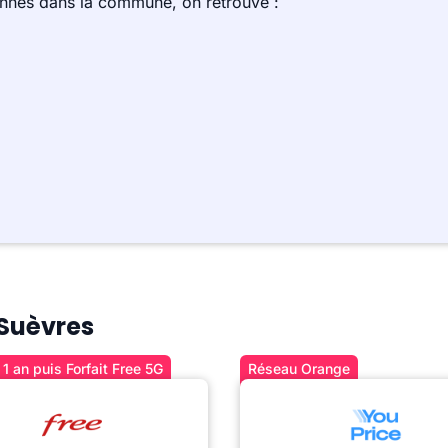
ennes dans la commune, on retrouve :
 Suèvres
1 an puis Forfait Free 5G
Réseau Orange