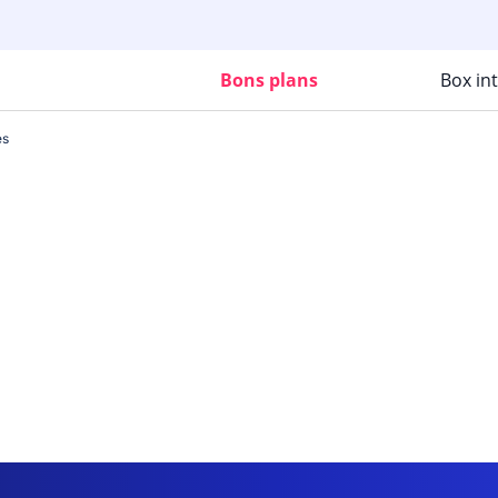
Bons plans
Box in
es