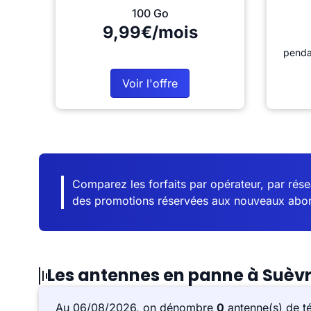
100 Go
9,99€/mois
penda
Voir l'offre
Comparez les forfaits par opérateur, par résea
des promotions réservées aux nouveaux abo
Les antennes en panne à Suèv
Au 06/08/2026, on dénombre
0
antenne(s) de t