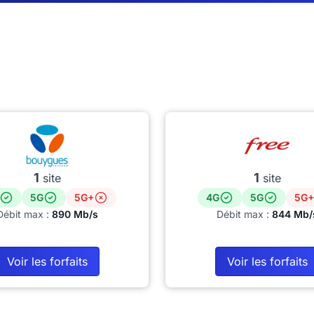
1
1
site
site
5G
5G+
4G
5G
5G+
Débit max :
890 Mb/s
Débit max :
844 Mb/
Voir les forfaits
Voir les forfaits