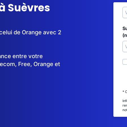
 à Suèvres
S
 celui de Orange avec 2
(
tance entre votre
lecom, Free, Orange et
* 
In
re
no