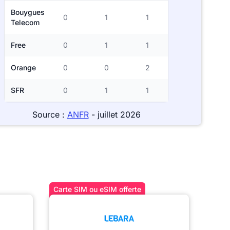
Bouygues
0
1
1
Telecom
Free
0
1
1
Orange
0
0
2
SFR
0
1
1
Source :
ANFR
- juillet 2026
Carte SIM ou eSIM offerte