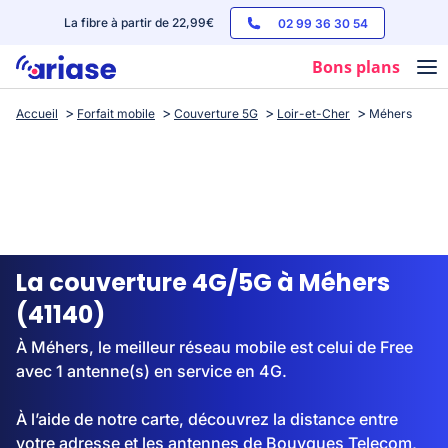
La fibre à partir de 22,99€
02 99 36 30 54
Bons plans
Accueil
Forfait mobile
Couverture 5G
Loir-et-Cher
Méhers
Box internet
Forfaits mobile
Téléphones
Streaming
La couverture 4G/5G à Méhers
(41140)
À Méhers, le meilleur réseau mobile est celui de Free
avec 1 antenne(s) en service en 4G.
À l’aide de notre carte, découvrez la distance entre
votre adresse et les antennes de Bouygues Telecom,