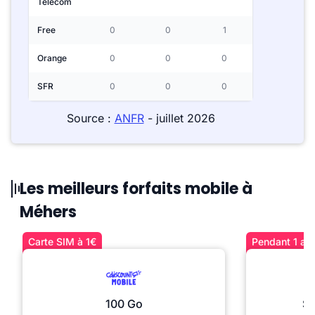
Telecom
Free
0
0
1
Orange
0
0
0
SFR
0
0
0
Source :
ANFR
- juillet 2026
Les meilleurs forfaits mobile à
Méhers
Carte SIM à 1€
Pendant 1 an 
100 Go
Sé