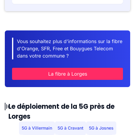
Vous souhaitez plus d'informations sur la fibre
d'Orange, SFR, Free et Bouygues Telecom
dans votre commune ?
La fibre à Lorges
Le déploiement de la 5G près de
Lorges
5G à Villermain
5G à Cravant
5G à Josnes