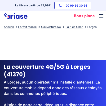
La fibre à partir de 22,99€
02 99 36 30 54
Bons plans
Accueil
Forfait mobile
Couverture 5G
Loir-et-Cher
Lorges
Box internet
Forfaits mobile
Téléphones
Streaming
La couverture 4G/5G à Lorges
(41370)
À Lorges, aucun opérateur n'a installé d'antennes. La
couverture mobile dépend donc des réseaux déployés
dans les communes périphériques.
À l’aide de notre carte, découvrez la distance entre