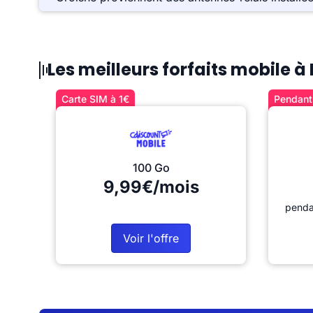
Les meilleurs forfaits mobile 
Carte SIM à 1€
Pendant 
100 Go
9,99€/mois
penda
Voir l'offre