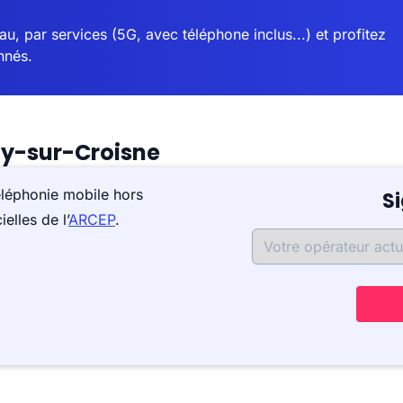
u, par services (5G, avec téléphone inclus...) et profitez
nnés.
ay-sur-Croisne
éléphonie mobile hors
S
elles de l’
ARCEP
.