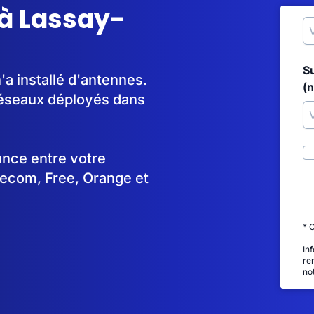
 à Lassay-
S
a installé d'antennes.
(
réseaux déployés dans
tance entre votre
lecom, Free, Orange et
* 
In
re
no