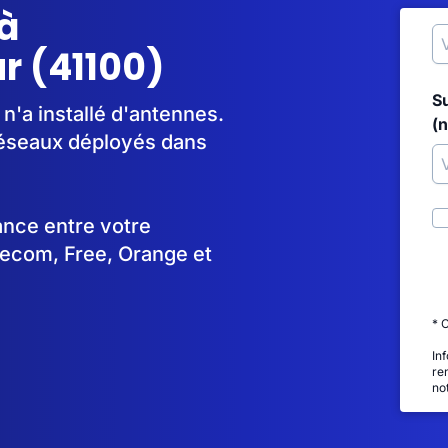
à
 (41100)
S
'a installé d'antennes.
(
réseaux déployés dans
tance entre votre
lecom, Free, Orange et
* 
In
re
no