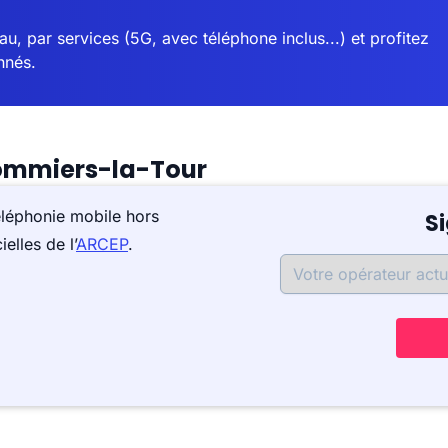
u, par services (5G, avec téléphone inclus...) et profitez
nnés.
lommiers-la-Tour
éléphonie mobile hors
S
elles de l’
ARCEP
.