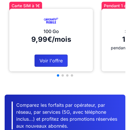
Carte SIM à 1€
Pendant 1 an 
100 Go
Sé
9,99€/mois
12
pendant 1
Voir l'offre
Comparez les forfaits par opérateur, par
réseau, par services (5G, avec téléphone
inclus...) et profitez des promotions réservées
aux nouveaux abonnés.