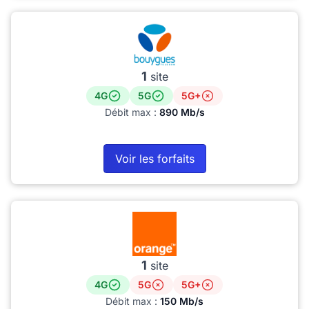
1
site
4G
5G
5G+
Débit max :
890 Mb/s
Voir les forfaits
1
site
4G
5G
5G+
Débit max :
150 Mb/s