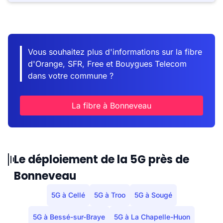
Vous souhaitez plus d'informations sur la fibre
d'Orange, SFR, Free et Bouygues Telecom
dans votre commune ?
La fibre à Bonneveau
Le déploiement de la 5G près de
Bonneveau
5G à Cellé
5G à Troo
5G à Sougé
5G à Bessé-sur-Braye
5G à La Chapelle-Huon