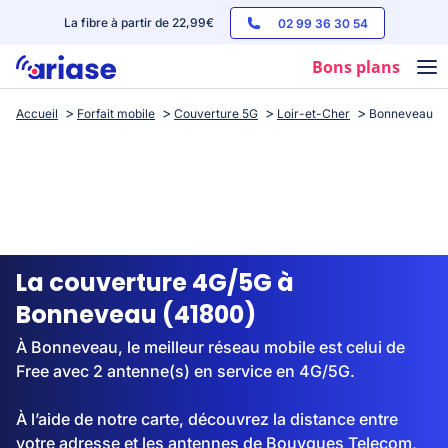
La fibre à partir de 22,99€
02 99 36 30 54
Bons plans
Accueil
Forfait mobile
Couverture 5G
Loir-et-Cher
Bonneveau
Box internet
Forfaits mobile
Téléphones
Streaming
La couverture 4G/5G à
Bonneveau (41800)
À Bonneveau, le meilleur réseau mobile est celui de
Free avec 2 antenne(s) en service en 4G/5G.
À l’aide de notre carte, découvrez la distance entre
votre adresse et les antennes de Bouygues Telecom,