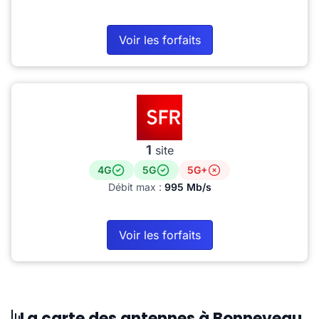
Voir les forfaits
1
site
4G
5G
5G+
Débit max :
995 Mb/s
Voir les forfaits
La carte des antennes à Bonneveau