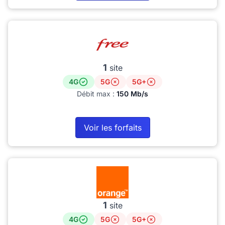
1
site
4G
5G
5G+
Débit max :
150 Mb/s
Voir les forfaits
1
site
4G
5G
5G+