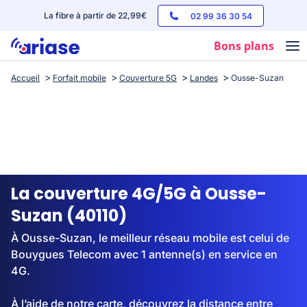
La fibre à partir de 22,99€
02 99 36 30 54
Bons plans
Accueil
Forfait mobile
Couverture 5G
Landes
Ousse-Suzan
Box internet
Forfaits mobile
Téléphones
Streaming
La couverture 4G/5G à Ousse-
Suzan (40110)
À Ousse-Suzan, le meilleur réseau mobile est celui de
Bouygues Telecom avec 1 antenne(s) en service en
4G.
À l’aide de notre carte, découvrez la distance entre