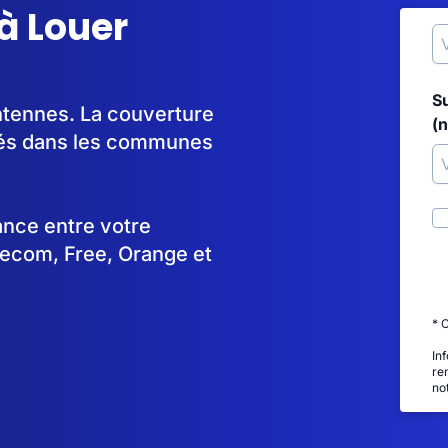
à Louer
S
antennes. La couverture
(
yés dans les communes
tance entre votre
lecom, Free, Orange et
* 
In
re
no