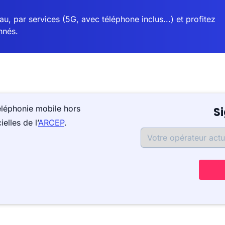
u, par services (5G, avec téléphone inclus...) et profitez
nnés.
éléphonie mobile hors
S
elles de l’
ARCEP
.