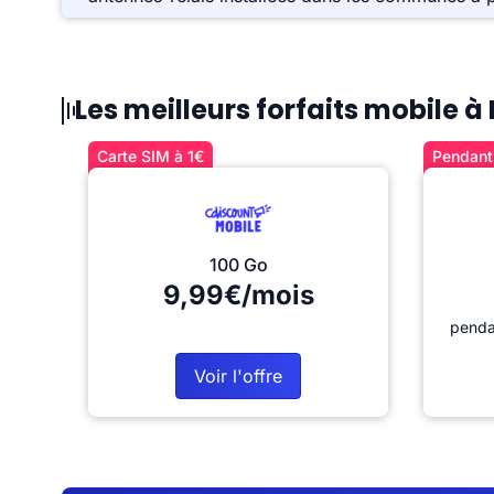
Les meilleurs forfaits mobile à
Carte SIM à 1€
Pendant 
100 Go
9,99€/mois
penda
Voir l'offre