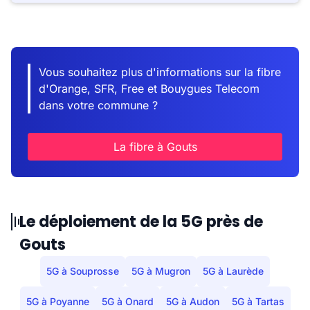
Vous souhaitez plus d'informations sur la fibre
d'Orange, SFR, Free et Bouygues Telecom
dans votre commune ?
La fibre à Gouts
Le déploiement de la 5G près de
Gouts
5G à Souprosse
5G à Mugron
5G à Laurède
5G à Poyanne
5G à Onard
5G à Audon
5G à Tartas