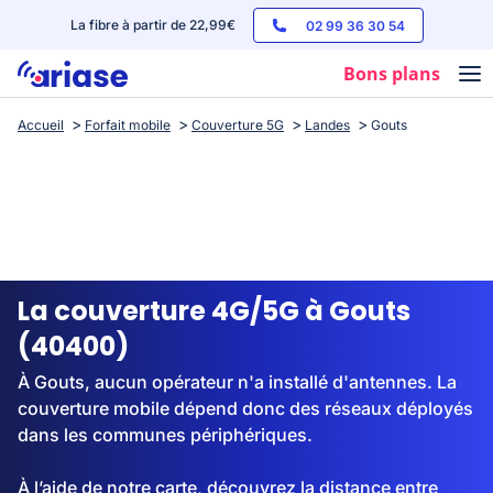
La fibre à partir de 22,99€
02 99 36 30 54
Bons plans
Accueil
Forfait mobile
Couverture 5G
Landes
Gouts
Box internet
Forfaits mobile
Téléphones
Streaming
La couverture 4G/5G à Gouts
(40400)
À Gouts, aucun opérateur n'a installé d'antennes. La
couverture mobile dépend donc des réseaux déployés
dans les communes périphériques.
À l’aide de notre carte, découvrez la distance entre