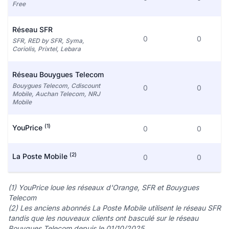
Free
Réseau SFR
0
0
SFR, RED by SFR, Syma,
Coriolis, Prixtel, Lebara
Réseau Bouygues Telecom
Bouygues Telecom, Cdiscount
0
0
Mobile, Auchan Telecom, NRJ
Mobile
(1)
YouPrice
0
0
(2)
La Poste Mobile
0
0
(1) YouPrice loue les réseaux d'Orange, SFR et Bouygues
Telecom
(2) Les anciens abonnés La Poste Mobile utilisent le réseau SFR
tandis que les nouveaux clients ont basculé sur le réseau
Bouygues Telecom depuis le 01/10/2025