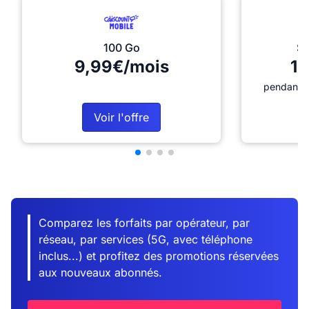
100 Go
Sé
9,99€/mois
12
pendant 1
Voir l'offre
Comparez les forfaits par opérateur, par
réseau, par services (5G, avec téléphone
inclus...) et profitez des promotions réservées
aux nouveaux abonnés.