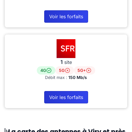
Voir les forfaits
1
site
4G
5G
5G+
Débit max :
150 Mb/s
Voir les forfaits
La carte des antennes à Viry et près