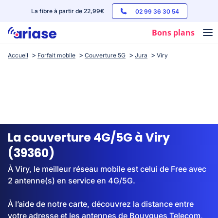
La fibre à partir de 22,99€
02 99 36 30 54
Bons plans
Accueil
Forfait mobile
Couverture 5G
Jura
Viry
Box internet
Forfaits mobile
Téléphones
Streaming
La couverture 4G/5G à Viry
(39360)
À Viry, le meilleur réseau mobile est celui de Free avec
2 antenne(s) en service en 4G/5G.
À l’aide de notre carte, découvrez la distance entre
votre adresse et les antennes de Bouygues Telecom,