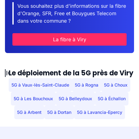
Vous souhaitez plus d'informations sur la fibre
d'Orange, SFR, Free et Bouygues Telecom
dans votre commune ?
La fibre à Viry
Le déploiement de la 5G près de Viry
5G à Vaux-lès-Saint-Claude
5G à Rogna
5G à Choux
5G à Les Bouchoux
5G à Belleydoux
5G à Échallon
5G à Arbent
5G à Dortan
5G à Lavancia-Epercy