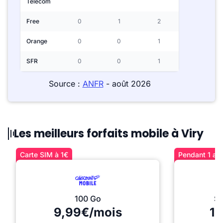
Telecom
Free
0
1
2
Orange
0
0
1
SFR
0
0
1
Source :
ANFR
- août 2026
Les meilleurs forfaits mobile à Viry
Carte SIM à 1€
Pendant 1 an 
100 Go
Sé
9,99€/mois
12