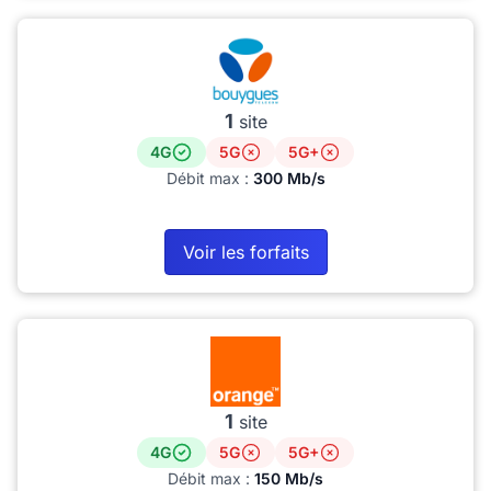
1
site
4G
5G
5G+
Débit max :
300 Mb/s
Voir les forfaits
1
site
4G
5G
5G+
Débit max :
150 Mb/s