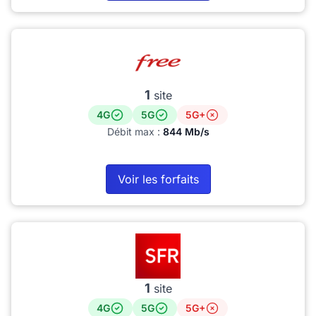
1
site
4G
5G
5G+
Débit max :
844 Mb/s
Voir les forfaits
1
site
4G
5G
5G+