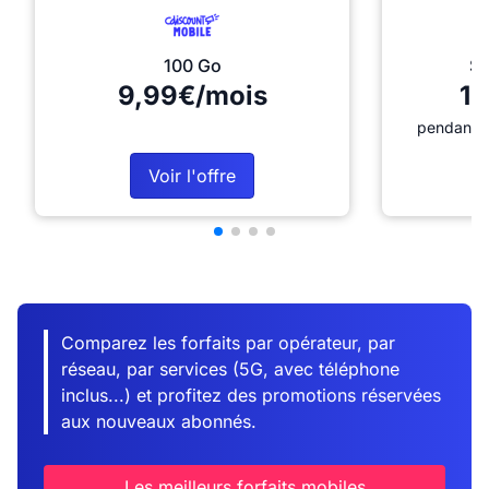
100 Go
Sé
9,99€/mois
12
pendant 1
Voir l'offre
Comparez les forfaits par opérateur, par
réseau, par services (5G, avec téléphone
inclus...) et profitez des promotions réservées
aux nouveaux abonnés.
Les meilleurs forfaits mobiles