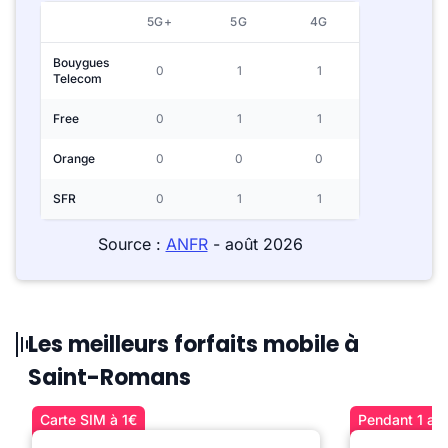
5G+
5G
4G
Bouygues
0
1
1
Telecom
Free
0
1
1
Orange
0
0
0
SFR
0
1
1
Source :
ANFR
- août 2026
Les meilleurs forfaits mobile à
Saint-Romans
Carte SIM à 1€
Pendant 1 an 