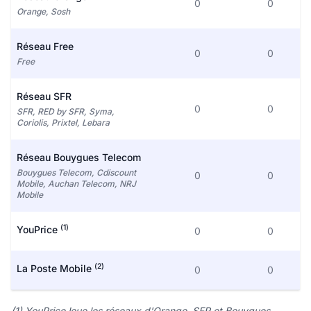
0
0
Orange, Sosh
Réseau Free
0
0
Free
Réseau SFR
0
0
SFR, RED by SFR, Syma,
Coriolis, Prixtel, Lebara
Réseau Bouygues Telecom
Bouygues Telecom, Cdiscount
0
0
Mobile, Auchan Telecom, NRJ
Mobile
(1)
YouPrice
0
0
(2)
La Poste Mobile
0
0
(1) YouPrice loue les réseaux d'Orange, SFR et Bouygues