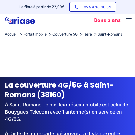
La fibre à partir de 22,99€
02 99 36 30 54
Bons plans
Accueil
Forfait mobile
Couverture 5G
Isère
Saint-Romans
Box internet
Forfaits mobile
Téléphones
Streaming
La couverture 4G/5G à Saint-
Romans (38160)
À Saint-Romans, le meilleur réseau mobile est celui de
Bouygues Telecom avec 1 antenne(s) en service en
4G/5G.
À l’aide de notre carte, découvrez la distance entre