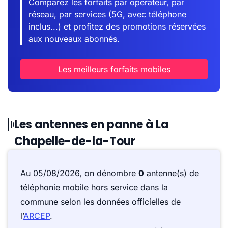
Comparez les forfaits par opérateur, par
réseau, par services (5G, avec téléphone
inclus...) et profitez des promotions réservées
aux nouveaux abonnés.
Les meilleurs forfaits mobiles
Les antennes en panne à La
Chapelle-de-la-Tour
Au 05/08/2026, on dénombre
0
antenne(s) de
téléphonie mobile hors service dans la
commune selon les données officielles de
l’
ARCEP
.