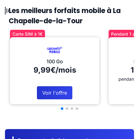
Les meilleurs forfaits mobile à La
Chapelle-de-la-Tour
Carte SIM à 1€
Pendant 1 an 
100 Go
Sé
9,99€/mois
12
pendant 1
Voir l'offre