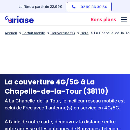
La fibre à partir de 22,99€
02 99 36 30 54
Bons plans
Accueil
Forfait mobile
Couverture 5G
Isère
La Chapelle-de-la-To
Box internet
Forfaits mobile
Téléphones
Streaming
La couverture 4G/5G à La
Chapelle-de-la-Tour (38110)
À La Chapelle-de-la-Tour, le meilleur réseau mobile est
celui de Free avec 1 antenne(s) en service en 4G/5G.
À l’aide de notre carte, découvrez la distance entre
votre adresse et les antennes de Bouygues Telecom,