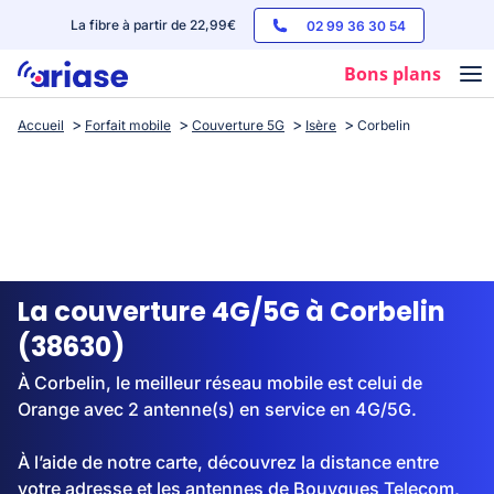
La fibre à partir de 22,99€
02 99 36 30 54
Bons plans
Accueil
Forfait mobile
Couverture 5G
Isère
Corbelin
Box internet
Forfaits mobile
Téléphones
Streaming
La couverture 4G/5G à Corbelin
(38630)
À Corbelin, le meilleur réseau mobile est celui de
Orange avec 2 antenne(s) en service en 4G/5G.
À l’aide de notre carte, découvrez la distance entre
votre adresse et les antennes de Bouygues Telecom,