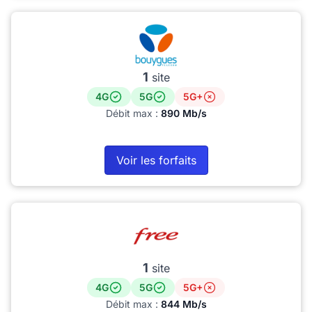
1
site
4G
5G
5G+
Débit max :
890 Mb/s
Voir les forfaits
1
site
4G
5G
5G+
Débit max :
844 Mb/s