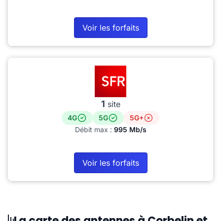
Voir les forfaits
1
site
4G
5G
5G+
Débit max :
995 Mb/s
Voir les forfaits
La carte des antennes à Corbelin et