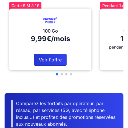
Carte SIM à 1€
Pendant 1 an 
100 Go
Sé
9,99€/mois
12
pendant 1
Voir l'offre
Comparez les forfaits par opérateur, par
réseau, par services (5G, avec téléphone
inclus...) et profitez des promotions réservées
aux nouveaux abonnés.