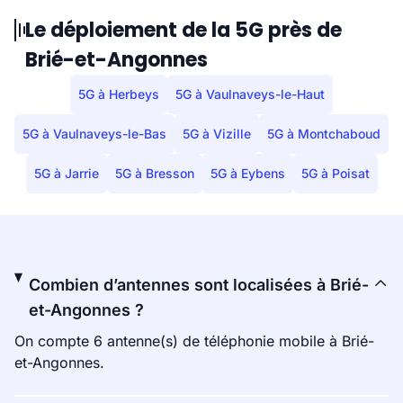
Le déploiement de la 5G près de
Brié-et-Angonnes
5G à Herbeys
5G à Vaulnaveys-le-Haut
5G à Vaulnaveys-le-Bas
5G à Vizille
5G à Montchaboud
5G à Jarrie
5G à Bresson
5G à Eybens
5G à Poisat
Combien d’antennes sont localisées à Brié-
et-Angonnes ?
On compte 6 antenne(s) de téléphonie mobile à Brié-
et-Angonnes.