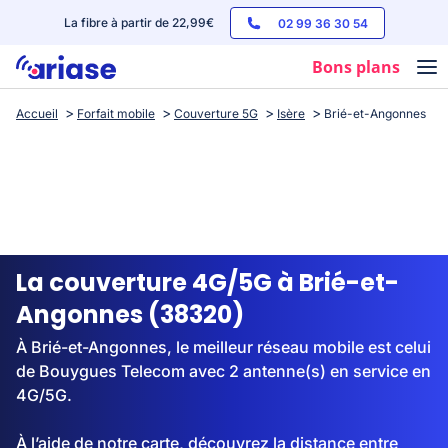
La fibre à partir de 22,99€
02 99 36 30 54
Bons plans
Accueil
Forfait mobile
Couverture 5G
Isère
Brié-et-Angonnes
Box internet
Forfaits mobile
Téléphones
Streaming
La couverture 4G/5G à Brié-et-
Angonnes (38320)
À Brié-et-Angonnes, le meilleur réseau mobile est celui
de Bouygues Telecom avec 2 antenne(s) en service en
4G/5G.
À l’aide de notre carte, découvrez la distance entre