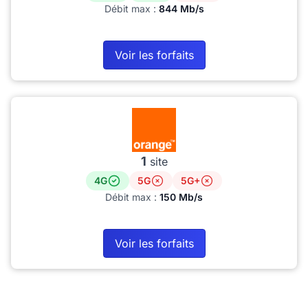
Débit max :
844 Mb/s
Voir les forfaits
1
site
4G
5G
5G+
Débit max :
150 Mb/s
Voir les forfaits