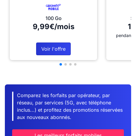
100 Go
Sé
9,99€/mois
12
pendant 1
Voir l'offre
Comparez les forfaits par opérateur, par
réseau, par services (5G, avec téléphone
inclus...) et profitez des promotions réservées
aux nouveaux abonnés.
Les meilleurs forfaits mobiles