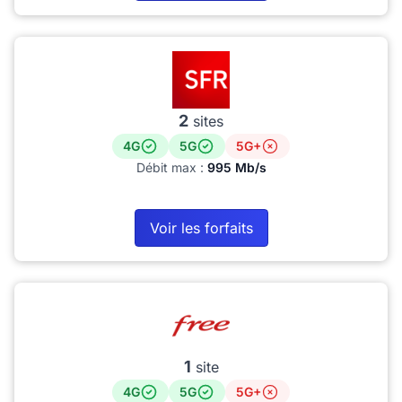
2
sites
4G
5G
5G+
Débit max :
995 Mb/s
Voir les forfaits
1
site
4G
5G
5G+