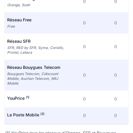
0
0
Orange, Sosh
Réseau Free
0
0
Free
Réseau SFR
0
0
SFR, RED by SFR, Syma, Coriolis,
Prixtel, Lebara
Réseau Bouygues Telecom
Bouygues Telecom, Cdiscount
0
0
Mobile, Auchan Telecom, NRJ
Mobile
(1)
YouPrice
0
0
(2)
La Poste Mobile
0
0
(1) YouPrice loue les réseaux d'Orange, SFR et Bouygues