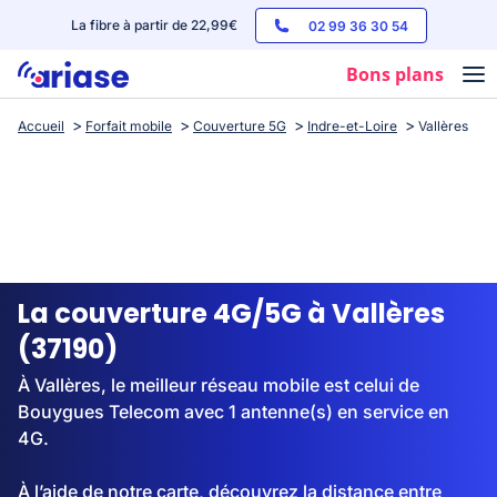
La fibre à partir de 22,99€
02 99 36 30 54
Bons plans
Accueil
Forfait mobile
Couverture 5G
Indre-et-Loire
Vallères
Box internet
Forfaits mobile
Téléphones
Streaming
La couverture 4G/5G à Vallères
(37190)
À Vallères, le meilleur réseau mobile est celui de
Bouygues Telecom avec 1 antenne(s) en service en
4G.
À l’aide de notre carte, découvrez la distance entre