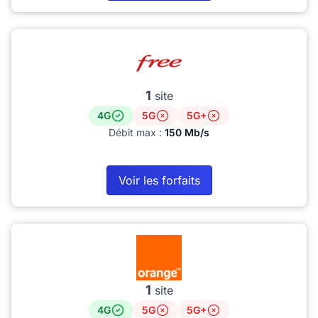
1
site
4G
5G
5G+
Débit max :
150 Mb/s
Voir les forfaits
1
site
4G
5G
5G+