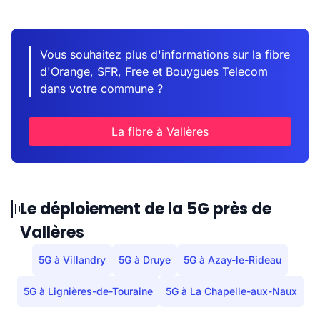
Vous souhaitez plus d'informations sur la fibre
d'Orange, SFR, Free et Bouygues Telecom
dans votre commune ?
La fibre à Vallères
Le déploiement de la 5G près de
Vallères
5G à Villandry
5G à Druye
5G à Azay-le-Rideau
5G à Lignières-de-Touraine
5G à La Chapelle-aux-Naux