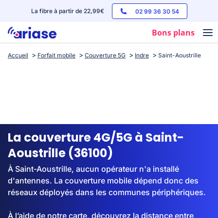
La fibre à partir de 22,99€
02 99 36 30 54
Bons plans
Accueil
Forfait mobile
Couverture 5G
Indre
Saint-Aoustrille
Box internet
Forfaits mobile
Téléphones
Streaming
La couverture 4G/5G à Saint-
Aoustrille (36100)
À Saint-Aoustrille, aucun opérateur n'a installé
d'antennes. La couverture mobile dépend donc des
réseaux déployés dans les communes périphériques.
À l’aide de notre carte, découvrez la distance entre