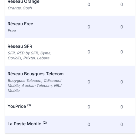
Réseau Orange
0
0
Orange, Sosh
Réseau Free
0
0
Free
Réseau SFR
0
0
SFR, RED by SFR, Syma,
Coriolis, Prixtel, Lebara
Réseau Bouygues Telecom
Bouygues Telecom, Cdiscount
0
0
Mobile, Auchan Telecom, NRJ
Mobile
(1)
YouPrice
0
0
(2)
La Poste Mobile
0
0