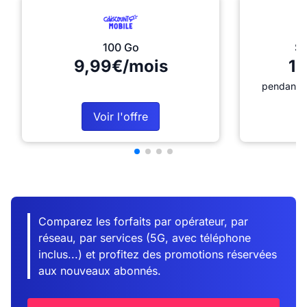
100 Go
Sé
9,99€/mois
12
pendant 1
Voir l'offre
Comparez les forfaits par opérateur, par
réseau, par services (5G, avec téléphone
inclus...) et profitez des promotions réservées
aux nouveaux abonnés.