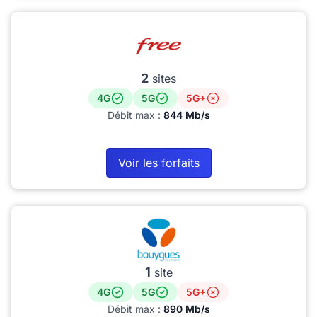
2
sites
4G
5G
5G+
Débit max :
844 Mb/s
Voir les forfaits
1
site
4G
5G
5G+
Débit max :
890 Mb/s