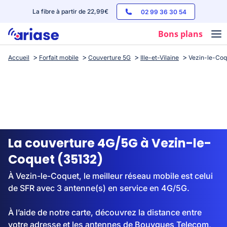
La fibre à partir de 22,99€
02 99 36 30 54
Bons plans
Accueil
Forfait mobile
Couverture 5G
Ille-et-Vilaine
Vezin-le-Coq
Box internet
Forfaits mobile
Téléphones
Streaming
La couverture 4G/5G à Vezin-le-
Coquet (35132)
À Vezin-le-Coquet, le meilleur réseau mobile est celui
de SFR avec 3 antenne(s) en service en 4G/5G.
À l’aide de notre carte, découvrez la distance entre
votre adresse et les antennes de Bouygues Telecom,