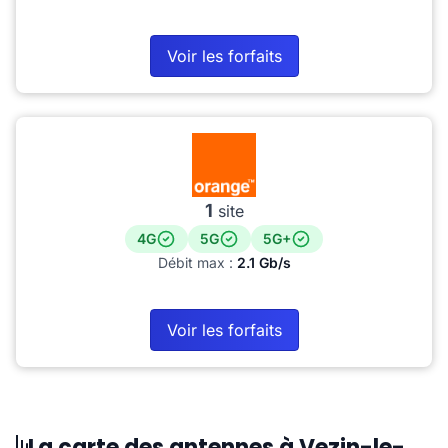
Voir les forfaits
1
site
4G
5G
5G+
Débit max :
2.1 Gb/s
Voir les forfaits
La carte des antennes à Vezin-le-