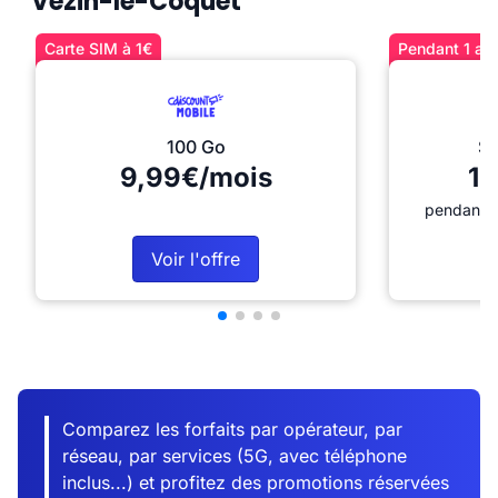
Vezin-le-Coquet
Carte SIM à 1€
Pendant 1 an 
100 Go
Sé
9,99€/mois
12
pendant 1
Voir l'offre
Comparez les forfaits par opérateur, par
réseau, par services (5G, avec téléphone
inclus...) et profitez des promotions réservées