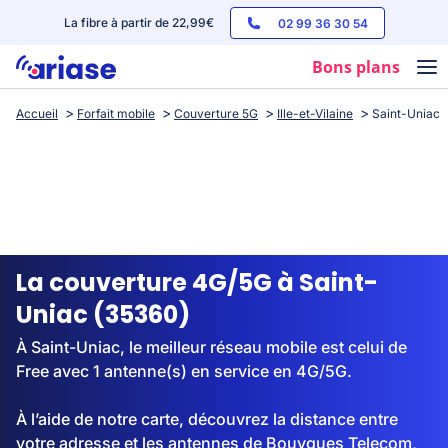
La fibre à partir de 22,99€
02 99 36 30 54
Bons plans
Accueil
Forfait mobile
Couverture 5G
Ille-et-Vilaine
Saint-Uniac
Box internet
Forfaits mobile
Téléphones
Streaming
La couverture 4G/5G à Saint-
Uniac (35360)
À Saint-Uniac, le meilleur réseau mobile est celui de
Free avec 1 antenne(s) en service en 4G/5G.
À l’aide de notre carte, découvrez la distance entre
votre adresse et les antennes de Bouygues Telecom,