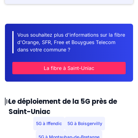
Vous souhaitez plus d'informations sur la fibre
d'Orange, SFR, Free et Bouygues Telecom
dans votre commune ?
La fibre à Saint-Uniac
Le déploiement de la 5G près de
Saint-Uniac
5G à Iffendic
5G à Boisgervilly
5G à Montauban-de-Bretagne