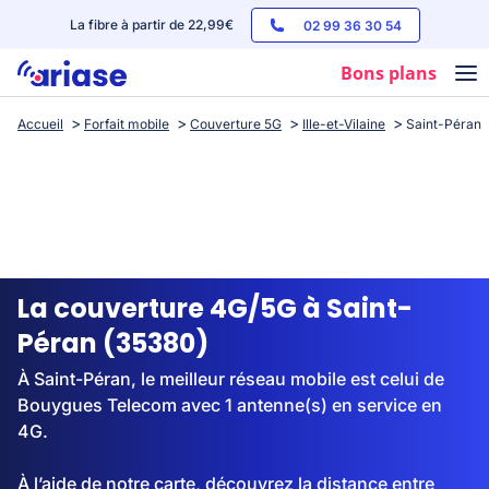
La fibre à partir de 22,99€
02 99 36 30 54
Bons plans
Accueil
Forfait mobile
Couverture 5G
Ille-et-Vilaine
Saint-Péran
Box internet
Forfaits mobile
Téléphones
Streaming
La couverture 4G/5G à Saint-
Péran (35380)
À Saint-Péran, le meilleur réseau mobile est celui de
Bouygues Telecom avec 1 antenne(s) en service en
4G.
À l’aide de notre carte, découvrez la distance entre