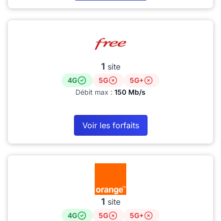
1
site
4G
5G
5G+
Débit max :
150 Mb/s
Voir les forfaits
1
site
4G
5G
5G+