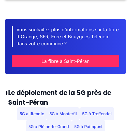
Vous souhaitez plus d'informations sur la fibre
d'Orange, SFR, Free et Bouygues Telecom
dans votre commune ?
La fibre à Saint-Péran
Le déploiement de la 5G près de
Saint-Péran
5G à Iffendic
5G à Monterfil
5G à Treffendel
5G à Plélan-le-Grand
5G à Paimpont