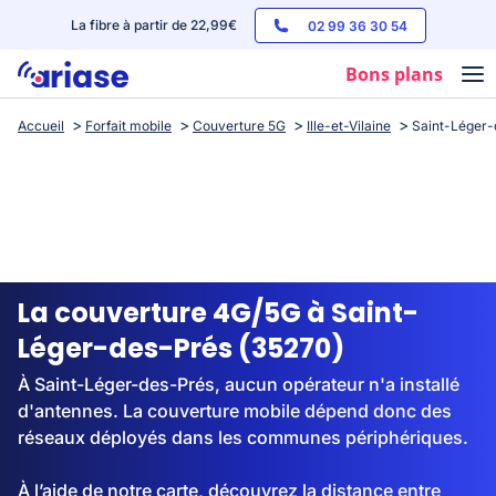
La fibre à partir de 22,99€
02 99 36 30 54
Bons plans
Accueil
Forfait mobile
Couverture 5G
Ille-et-Vilaine
Saint-Léger-
Box internet
Forfaits mobile
Téléphones
Streaming
La couverture 4G/5G à Saint-
Léger-des-Prés (35270)
À Saint-Léger-des-Prés, aucun opérateur n'a installé
d'antennes. La couverture mobile dépend donc des
réseaux déployés dans les communes périphériques.
À l’aide de notre carte, découvrez la distance entre