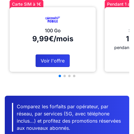
Carte SIM à 1€
Pendant 1 an 
100 Go
Sé
9,99€/mois
12
pendant 1
Voir l'offre
Comparez les forfaits par opérateur, par
réseau, par services (5G, avec téléphone
inclus...) et profitez des promotions réservées
aux nouveaux abonnés.