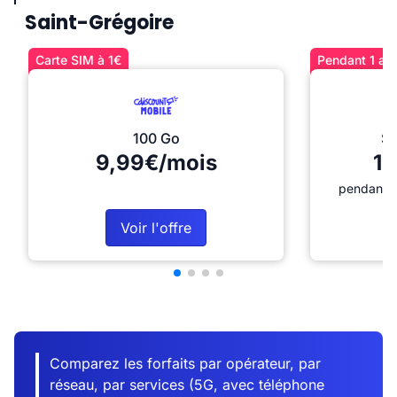
Saint-Grégoire
Carte SIM à 1€
Pendant 1 an 
100 Go
Sé
9,99€/mois
12
pendant 1
Voir l'offre
Comparez les forfaits par opérateur, par
réseau, par services (5G, avec téléphone