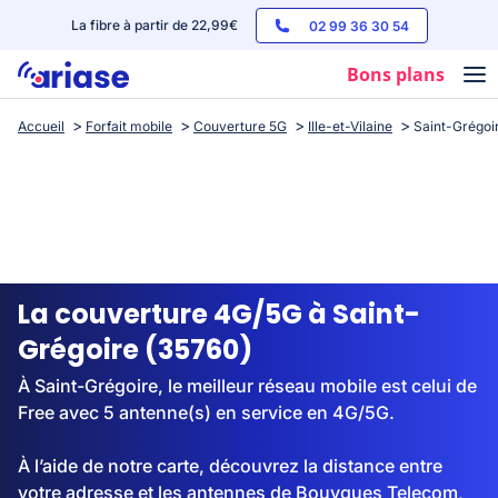
La fibre à partir de 22,99€
02 99 36 30 54
Bons plans
Accueil
Forfait mobile
Couverture 5G
Ille-et-Vilaine
Saint-Grégoi
Box internet
Forfaits mobile
Téléphones
Streaming
La couverture 4G/5G à Saint-
Grégoire (35760)
À Saint-Grégoire, le meilleur réseau mobile est celui de
Free avec 5 antenne(s) en service en 4G/5G.
À l’aide de notre carte, découvrez la distance entre
votre adresse et les antennes de Bouygues Telecom,