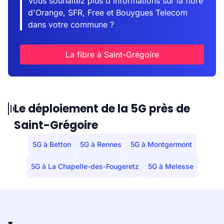
Vous souhaitez plus d'informations sur la fibre
d'Orange, SFR, Free et Bouygues Telecom
dans votre commune ?
La fibre à Saint-Grégoire
Le déploiement de la 5G près de
Saint-Grégoire
5G à Betton
5G à Rennes
5G à Montgermont
5G à La Chapelle-des-Fougeretz
5G à Melesse