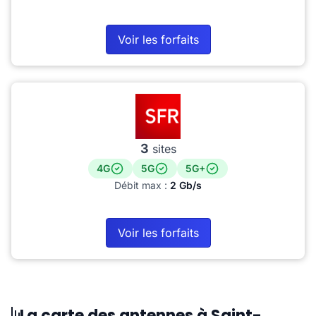
Voir les forfaits
3
sites
4G
5G
5G+
Débit max :
2 Gb/s
Voir les forfaits
La carte des antennes à Saint-