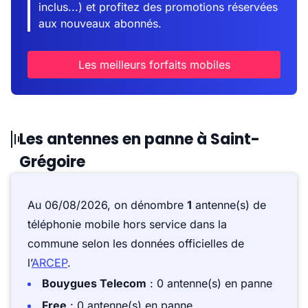
inclus...) et profitez des promotions réservées
aux nouveaux abonnés.
Les meilleurs forfaits mobiles
Les antennes en panne à Saint-
Grégoire
Au 06/08/2026, on dénombre
1
antenne(s) de
téléphonie mobile hors service dans la
commune selon les données officielles de
l’
ARCEP
.
Bouygues Telecom
: 0 antenne(s) en panne
Free
: 0 antenne(s) en panne