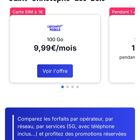
Carte SIM à 1€
Pendant 1 an 
100 Go
Sé
9,99€/mois
12
pendant 1
Voir l'offre
Comparez les forfaits par opérateur, par
réseau, par services (5G, avec téléphone
inclus...) et profitez des promotions réservées