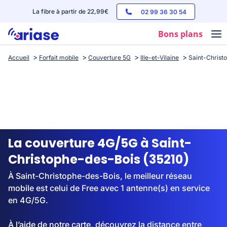
La fibre à partir de 22,99€
02 99 36 30 54
Bons plans
Accueil
Forfait mobile
Couverture 5G
Ille-et-Vilaine
Saint-Christ
Box internet
Forfaits mobile
Téléphones
Streaming
La couverture 4G/5G à Saint-
Christophe-des-Bois (35210)
À Saint-Christophe-des-Bois, le meilleur réseau
mobile est celui de Free avec 1 antenne(s) en service
en 4G/5G.
À l’aide de notre carte, découvrez la distance entre