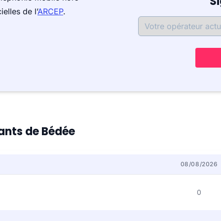
S
elles de l’
ARCEP
.
tants de Bédée
08/08/2026
0