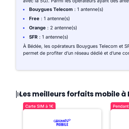
avec la 5G). Parmi les opérateurs ayant des ant
Bouygues Telecom
: 1 antenne(s)
Free
: 1 antenne(s)
Orange
: 2 antenne(s)
SFR
: 1 antenne(s)
À Bédée, les opérateurs Bouygues Telecom et SF
permet de profiter d’un réseau dédié et d’une co
Les meilleurs forfaits mobile à
Carte SIM à 1€
Pendant 