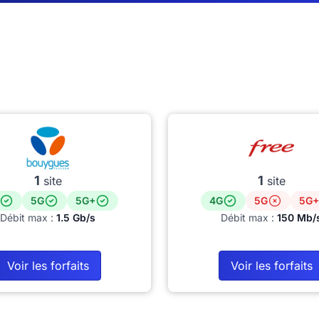
1
1
site
site
5G
5G+
4G
5G
5G+
Débit max :
1.5 Gb/s
Débit max :
150 Mb/
Voir les forfaits
Voir les forfaits