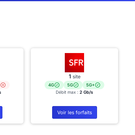
1
site
4G
5G
5G+
s
Débit max :
2 Gb/s
Voir les forfaits