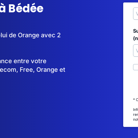
 à Bédée
S
elui de Orange avec 2
(
tance entre votre
lecom, Free, Orange et
* 
In
re
no