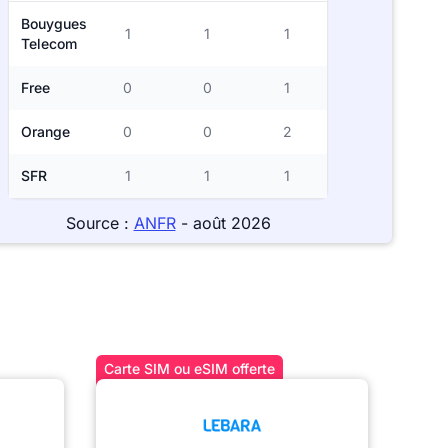
Bouygues
1
1
1
Telecom
Free
0
0
1
Orange
0
0
2
SFR
1
1
1
Source :
ANFR
- août 2026
Carte SIM ou eSIM offerte