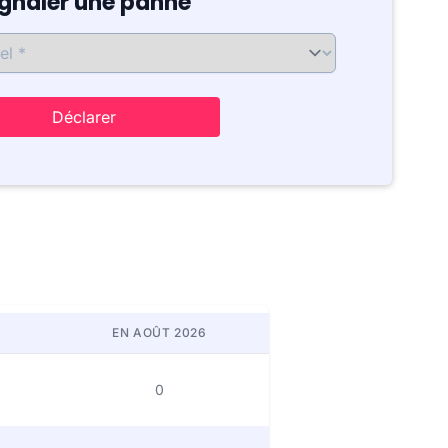
ignaler une panne
Déclarer
EN AOÛT 2026
0