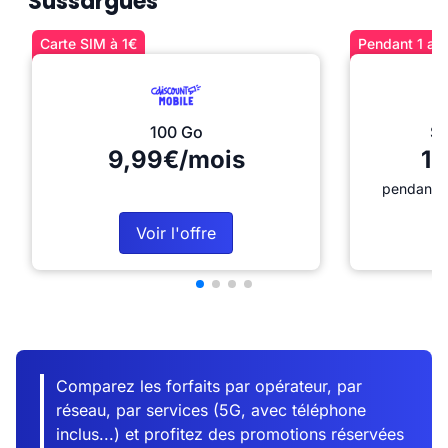
Sussargues
Carte SIM à 1€
Pendant 1 an 
100 Go
Sé
9,99€/mois
12
pendant 1
Voir l'offre
Comparez les forfaits par opérateur, par
réseau, par services (5G, avec téléphone
inclus...) et profitez des promotions réservées