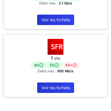
Débit max :
2.1 Gb/s
Voir les forfaits
1
site
4G
5G
5G+
Débit max :
995 Mb/s
Voir les forfaits