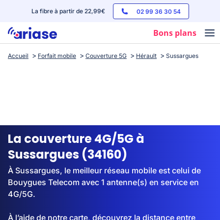
La fibre à partir de 22,99€
02 99 36 30 54
Bons plans
Accueil
Forfait mobile
Couverture 5G
Hérault
Sussargues
Box internet
Forfaits mobile
Téléphones
Streaming
La couverture 4G/5G à
Sussargues (34160)
À Sussargues, le meilleur réseau mobile est celui de
Bouygues Telecom avec 1 antenne(s) en service en
4G/5G.
À l’aide de notre carte, découvrez la distance entre