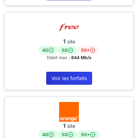
1
site
4G
5G
5G+
Débit max :
844 Mb/s
Voir les forfaits
1
site
4G
5G
5G+