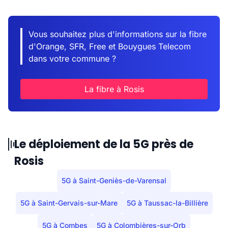
Vous souhaitez plus d'informations sur la fibre
d'Orange, SFR, Free et Bouygues Telecom
dans votre commune ?
La fibre à Rosis
Le déploiement de la 5G près de
Rosis
5G à Saint-Geniès-de-Varensal
5G à Saint-Gervais-sur-Mare
5G à Taussac-la-Billière
5G à Combes
5G à Colombières-sur-Orb