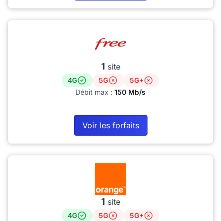
1
site
4G
5G
5G+
Débit max :
150 Mb/s
Voir les forfaits
1
site
4G
5G
5G+