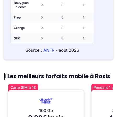
Bouygues
0
0
1
Telecom
Free
0
0
1
Orange
0
0
1
SFR
0
0
1
Source :
ANFR
- août 2026
Les meilleurs forfaits mobile à Rosis
Carte SIM à 1€
Pendant 1 an 
100 Go
Sé