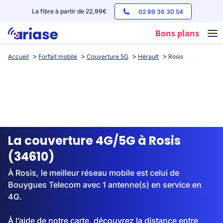
La fibre à partir de 22,99€
02 99 36 30 54
Bons plans
Accueil
Forfait mobile
Couverture 5G
Hérault
Rosis
Box internet
Forfaits mobile
Téléphones
Streaming
La couverture 4G/5G à Rosis
(34610)
À Rosis, le meilleur réseau mobile est celui de
Bouygues Telecom avec 1 antenne(s) en service en
4G.
À l’aide de notre carte, découvrez la distance entre