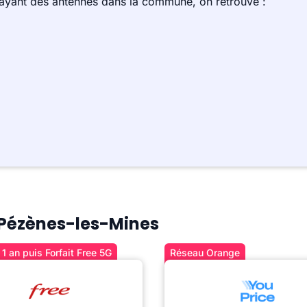
 ayant des antennes dans la commune, on retrouve :
à Pézènes-les-Mines
1 an puis Forfait Free 5G
Réseau Orange