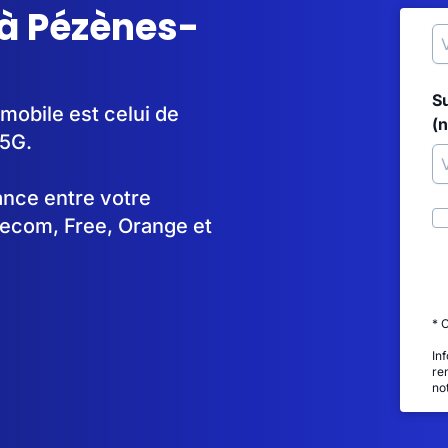
 à Pézènes-
S
mobile est celui de
(
/5G.
tance entre votre
lecom, Free, Orange et
* 
In
re
no