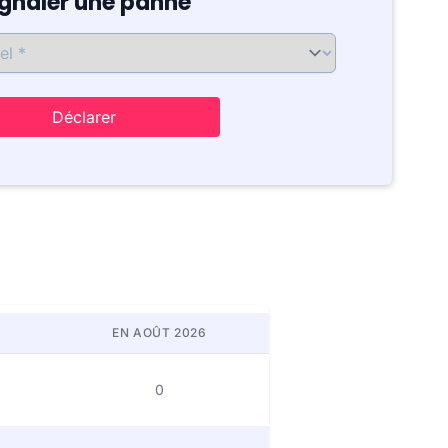
ignaler une panne
Déclarer
EN AOÛT 2026
0