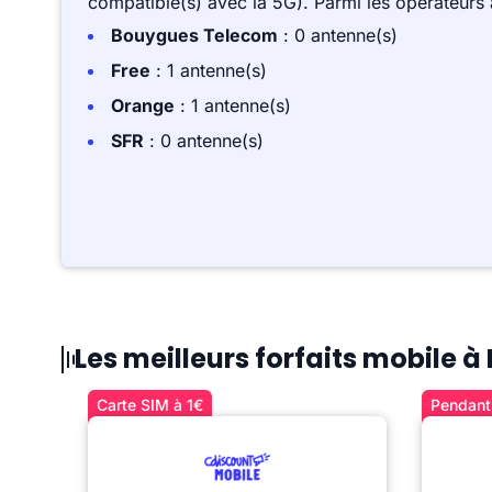
compatible(s) avec la 5G). Parmi les opérateurs
Bouygues Telecom
: 0 antenne(s)
Free
: 1 antenne(s)
Orange
: 1 antenne(s)
SFR
: 0 antenne(s)
Les meilleurs forfaits mobile 
Carte SIM à 1€
Pendant 