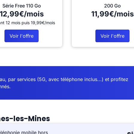
Série Free 110 Go
200 Go
12,99€/mois
11,99€/mois
nt 12 mois puis 19,99€/mois
Voir l'offre
Voir l'offre
u, par services (5G, avec téléphone inclus...) et profitez
nnés.
nes-les-Mines
éléphonie mobile hors