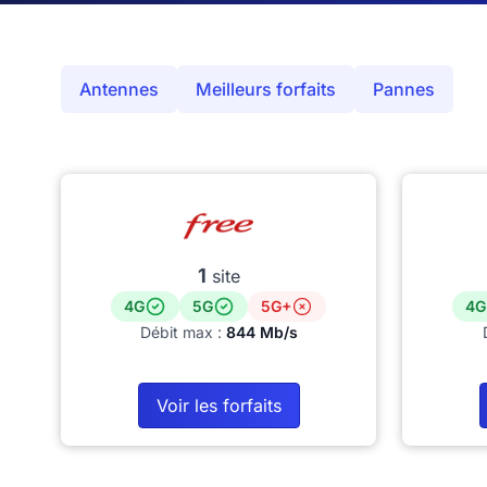
Antennes
Meilleurs forfaits
Pannes
1
site
4G
5G
5G+
4G
Débit max :
844 Mb/s
Voir les forfaits