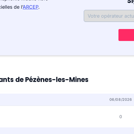
S
elles de l’
ARCEP
.
itants de Pézènes-les-Mines
06/08/2026
0