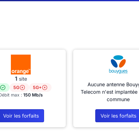
1
site
Aucune antenne Bouy
5G
5G+
Telecom n'est implantée 
Débit max :
150 Mb/s
commune
Voir les forfaits
Voir les forfaits