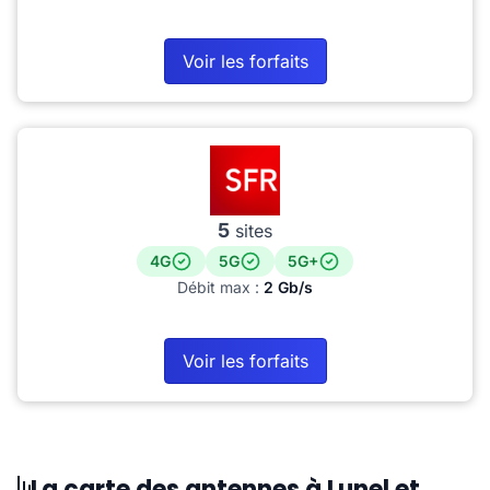
Voir les forfaits
5
sites
4G
5G
5G+
Débit max :
2 Gb/s
Voir les forfaits
La carte des antennes à Lunel et