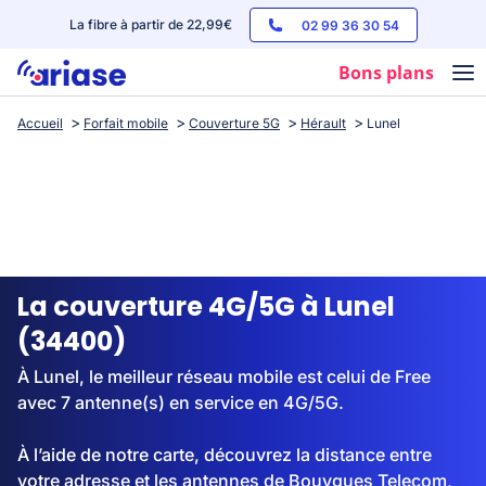
La fibre à partir de 22,99€
02 99 36 30 54
Bons plans
Accueil
Forfait mobile
Couverture 5G
Hérault
Lunel
Box internet
Forfaits mobile
Téléphones
Streaming
La couverture 4G/5G à Lunel
(34400)
À Lunel, le meilleur réseau mobile est celui de Free
avec 7 antenne(s) en service en 4G/5G.
À l’aide de notre carte, découvrez la distance entre
votre adresse et les antennes de Bouygues Telecom,