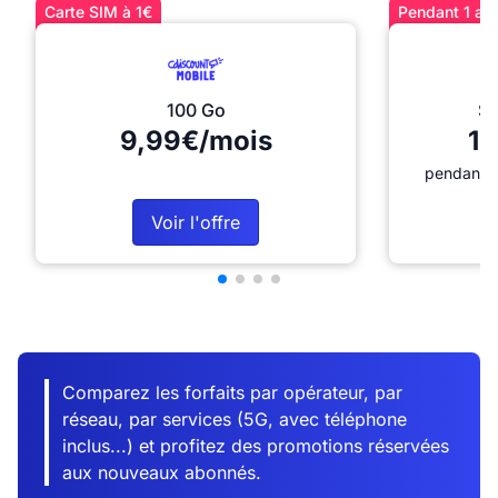
Carte SIM à 1€
Pendant 1 an 
100 Go
Sé
9,99€/mois
12
pendant 1
Voir l'offre
Comparez les forfaits par opérateur, par
réseau, par services (5G, avec téléphone
inclus...) et profitez des promotions réservées
aux nouveaux abonnés.