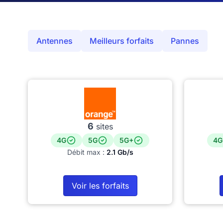
Antennes
Meilleurs forfaits
Pannes
6
sites
4G
5G
5G+
4G
Débit max :
2.1 Gb/s
Voir les forfaits