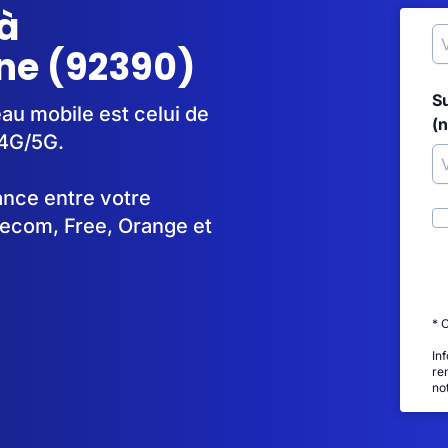
à
ne (92390)
S
au mobile est celui de
(
 4G/5G.
tance entre votre
lecom, Free, Orange et
* 
In
re
no