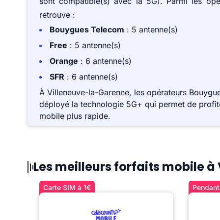
sont compatible(s) avec la 5G). Parmi les op
retrouve :
Bouygues Telecom
: 5 antenne(s)
Free
: 5 antenne(s)
Orange
: 6 antenne(s)
SFR
: 6 antenne(s)
À Villeneuve-la-Garenne, les opérateurs Bouygu
déployé la technologie 5G+ qui permet de profite
mobile plus rapide.
Les meilleurs forfaits mobile 
Carte SIM à 1€
Pendant 