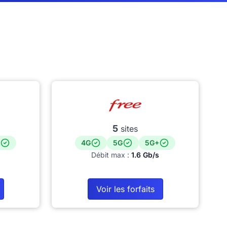
5
sites
4G
5G
5G+
Débit max :
1.6 Gb/s
Voir les forfaits