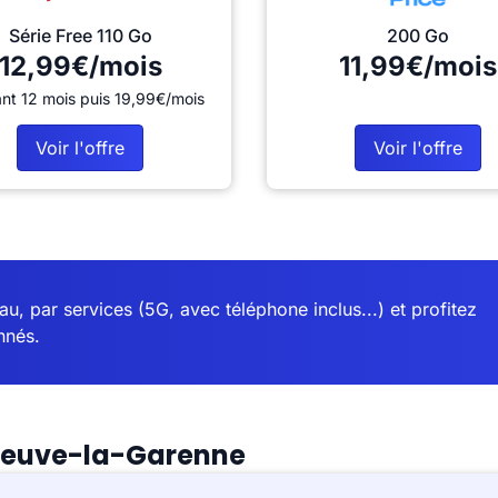
Série Free 110 Go
200 Go
12,99€/mois
11,99€/mois
nt 12 mois puis 19,99€/mois
Voir l'offre
Voir l'offre
u, par services (5G, avec téléphone inclus...) et profitez
nnés.
eneuve-la-Garenne