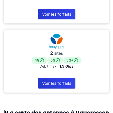
Voir les forfaits
2
sites
4G
5G
5G+
Débit max :
1.5 Gb/s
Voir les forfaits
La carte des antennes à Vaucresson