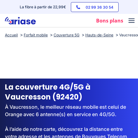
La fibre à partir de 22,99€
02 99 36 30 54
Bons plans
Accueil
Forfait mobile
Couverture 5G
Hauts-de-Seine
Vaucresso
Box internet
Forfaits mobile
Téléphones
Streaming
La couverture 4G/5G à
Vaucresson (92420)
À Vaucresson, le meilleur réseau mobile est celui de
Orange avec 6 antenne(s) en service en 4G/5G.
À l’aide de notre carte, découvrez la distance entre
votre adresse et les antennes de Bouygues Telecom,