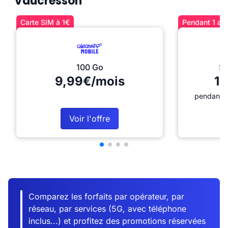
Vaucresson
Carte SIM à 1€
Pendant 1 an 
100 Go
Sé
9,99€/mois
12
pendant 1
Voir l'offre
Comparez les forfaits par opérateur, par
réseau, par services (5G, avec téléphone
inclus...) et profitez des promotions réservées