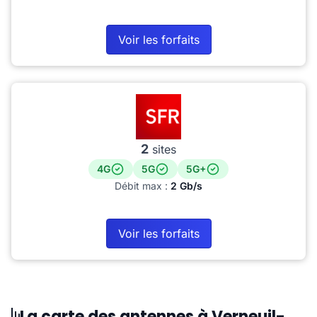
Voir les forfaits
2
sites
4G
5G
5G+
Débit max :
2 Gb/s
Voir les forfaits
La carte des antennes à Verneuil-