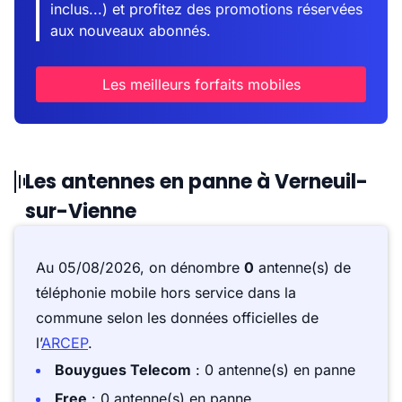
inclus...) et profitez des promotions réservées
aux nouveaux abonnés.
Les meilleurs forfaits mobiles
Les antennes en panne à Verneuil-
sur-Vienne
Au 05/08/2026, on dénombre
0
antenne(s) de
téléphonie mobile hors service dans la
commune selon les données officielles de
l’
ARCEP
.
Bouygues Telecom
: 0 antenne(s) en panne
Free
: 0 antenne(s) en panne