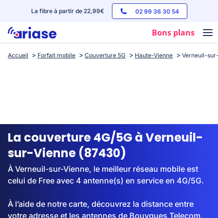
La fibre à partir de 22,99€
02 99 36 30 54
Bons plans
Accueil
Forfait mobile
Couverture 5G
Haute-Vienne
Verneuil-sur
Box internet
Forfaits mobile
Téléphones
Streaming
La couverture 4G/5G à Verneuil-
sur-Vienne (87430)
À Verneuil-sur-Vienne, le meilleur réseau mobile est
celui de Free avec 4 antenne(s) en service en 4G/5G.
À l’aide de notre carte, découvrez la distance entre
votre adresse et les antennes de Bouygues Telecom,