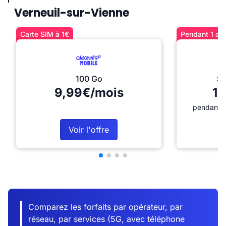
Verneuil-sur-Vienne
Carte SIM à 1€
Pendant 1 an 
100 Go
Sé
9,99€/mois
12
pendant 1
Voir l'offre
Comparez les forfaits par opérateur, par
réseau, par services (5G, avec téléphone