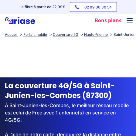
La fibre à partir de 22,99€
02 99 36 30 54
Bons plans
Accueil
Forfait mobile
Couverture 5G
Haute-Vienne
Saint-Junie
Box internet
Forfaits mobile
Téléphones
Streaming
La couverture 4G/5G à Saint-
Junien-les-Combes (87300)
À Saint-Junien-les-Combes, le meilleur réseau mobile
est celui de Free avec 1 antenne(s) en service en
4G/5G.
À l’aide de notre carte, découvrez la distance entre