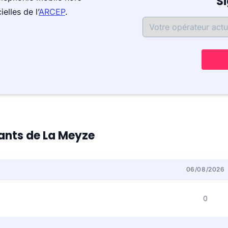
S
elles de l’
ARCEP
.
tants de La Meyze
06/08/2026
0