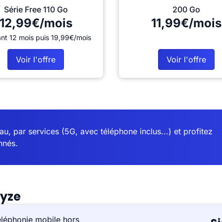
Série Free 110 Go
200 Go
12,99€/mois
11,99€/mois
nt 12 mois puis 19,99€/mois
Voir l'offre
Voir l'offre
u, par services (5G, avec téléphone inclus...) et profitez
nnés.
eyze
éléphonie mobile hors