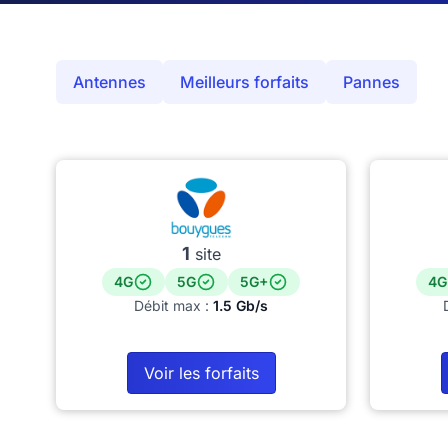
Antennes
Meilleurs forfaits
Pannes
1
site
4G
5G
5G+
4G
Débit max :
1.5 Gb/s
Voir les forfaits