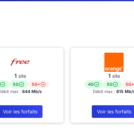
1
1
site
site
5G
5G+
4G
5G
5G+
Débit max :
844 Mb/s
Débit max :
615 Mb/
Voir les forfaits
Voir les forfaits