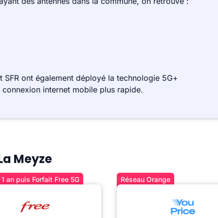
 ayant des antennes dans la commune, on retrouve :
t SFR ont également déployé la technologie 5G+
e connexion internet mobile plus rapide.
 La Meyze
1 an puis Forfait Free 5G
Réseau Orange