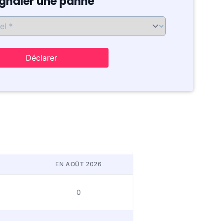
ignaler une panne
Déclarer
EN AOÛT 2026
0