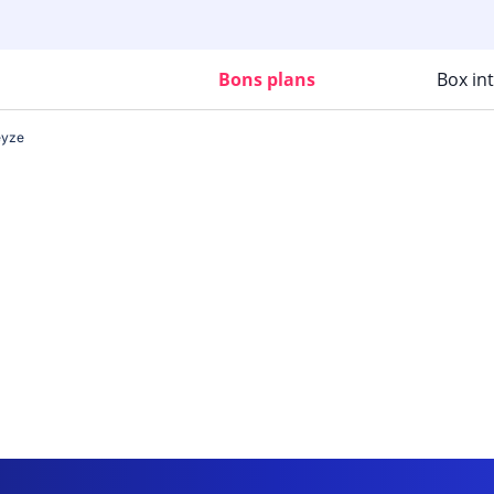
Bons plans
Box in
eyze