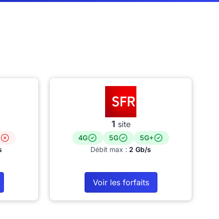
1
site
4G
5G
5G+
s
Débit max :
2 Gb/s
Voir les forfaits