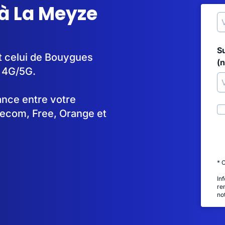
à La Meyze
S
t celui de Bouygues
(
n 4G/5G.
tance entre votre
lecom, Free, Orange et
* 
In
re
no