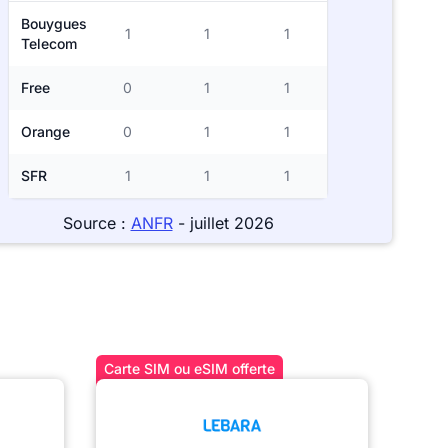
Bouygues
1
1
1
Telecom
Free
0
1
1
Orange
0
1
1
SFR
1
1
1
Source :
ANFR
- juillet 2026
Carte SIM ou eSIM offerte