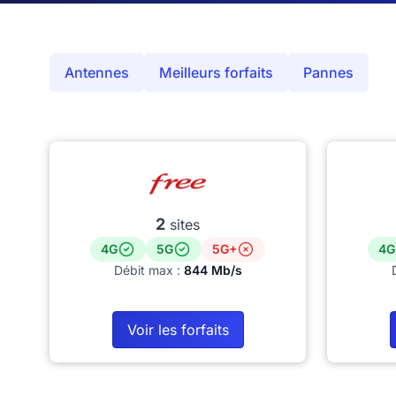
Antennes
Meilleurs forfaits
Pannes
2
sites
4G
5G
5G+
4G
Débit max :
844 Mb/s
Voir les forfaits