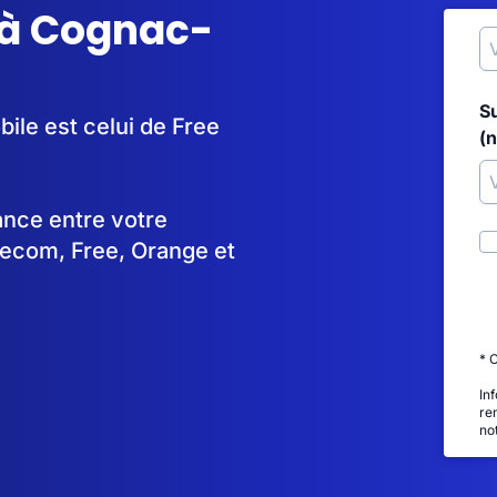
 à Cognac-
S
ile est celui de Free
(
tance entre votre
lecom, Free, Orange et
* 
In
re
no