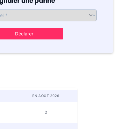
ignaler une panne
Déclarer
EN AOÛT 2026
0