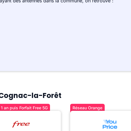
 ayant des antennes dans la commune, on retrouve :
à Cognac-la-Forêt
1 an puis Forfait Free 5G
Réseau Orange