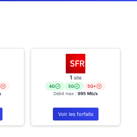
1
site
4G
5G
5G+
s
Débit max :
995 Mb/s
Voir les forfaits