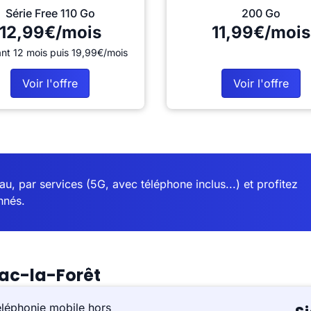
Série Free 110 Go
200 Go
12,99€/mois
11,99€/mois
nt 12 mois puis 19,99€/mois
Voir l'offre
Voir l'offre
u, par services (5G, avec téléphone inclus...) et profitez
nnés.
ac-la-Forêt
éléphonie mobile hors