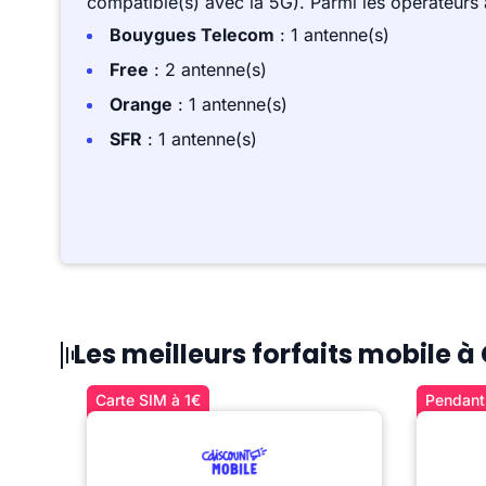
compatible(s) avec la 5G). Parmi les opérateurs
Bouygues Telecom
: 1 antenne(s)
Free
: 2 antenne(s)
Orange
: 1 antenne(s)
SFR
: 1 antenne(s)
Les meilleurs forfaits mobile 
Carte SIM à 1€
Pendant 