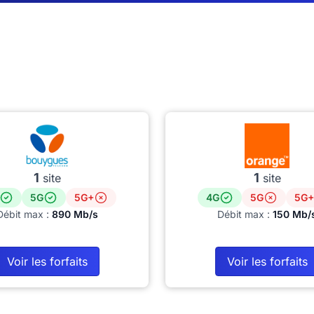
1
1
site
site
5G
5G+
4G
5G
5G+
Débit max :
890 Mb/s
Débit max :
150 Mb/
Voir les forfaits
Voir les forfaits