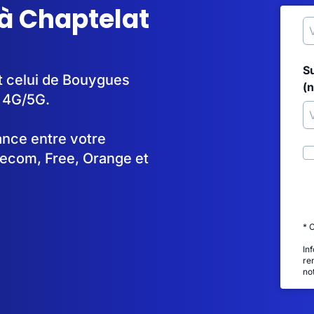
à Chaptelat
S
st celui de Bouygues
(
n 4G/5G.
tance entre votre
lecom, Free, Orange et
* 
In
re
no