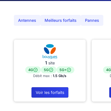
Antennes
Meilleurs forfaits
Pannes
1
site
4G
5G
5G+
4G
Débit max :
1.5 Gb/s
Voir les forfaits