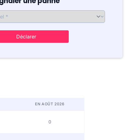
ignaler une panne
Déclarer
EN AOÛT 2026
0