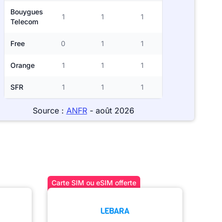
Bouygues
1
1
1
Telecom
Free
0
1
1
Orange
1
1
1
SFR
1
1
1
Source :
ANFR
- août 2026
Carte SIM ou eSIM offerte