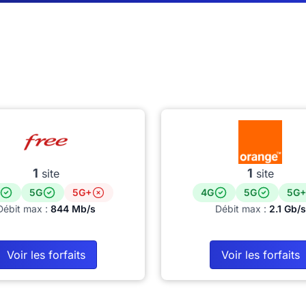
1
1
site
site
5G
5G+
4G
5G
5G+
Débit max :
844 Mb/s
Débit max :
2.1 Gb/s
Voir les forfaits
Voir les forfaits