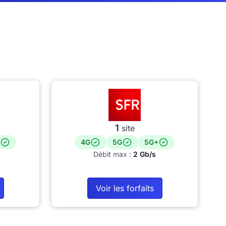
1
site
4G
5G
5G+
Débit max :
2 Gb/s
Voir les forfaits