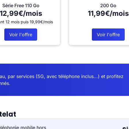
Série Free 110 Go
200 Go
12,99€/mois
11,99€/mois
nt 12 mois puis 19,99€/mois
Voir l'offre
Voir l'offre
u, par services (5G, avec téléphone inclus...) et profitez
nnés.
telat
éléphonie mobile hors