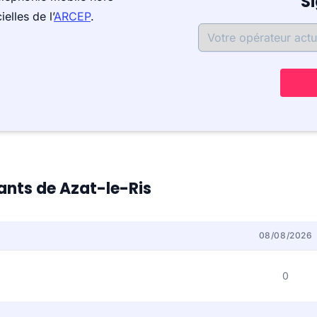
S
elles de l’
ARCEP
.
tants de Azat-le-Ris
08/08/2026
0