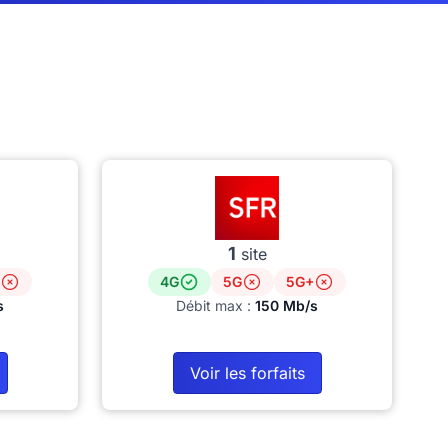
1
site
4G
5G
5G+
s
Débit max :
150 Mb/s
Voir les forfaits