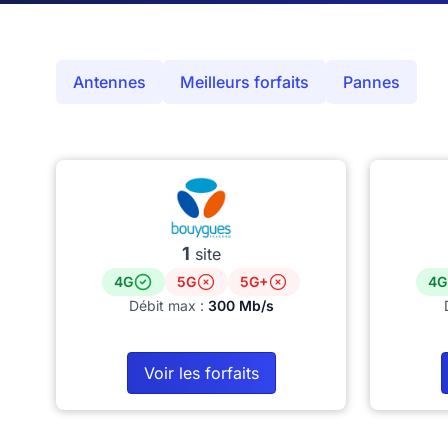
Antennes
Meilleurs forfaits
Pannes
1
site
4G
5G
5G+
4G
Débit max :
300 Mb/s
Voir les forfaits