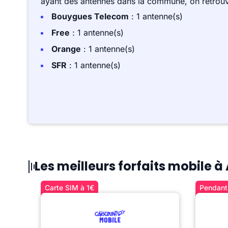
ayant des antennes dans la commune, on retrouv
Bouygues Telecom
: 1 antenne(s)
Free
: 1 antenne(s)
Orange
: 1 antenne(s)
SFR
: 1 antenne(s)
Les meilleurs forfaits mobile à
Carte SIM à 1€
Pendant 