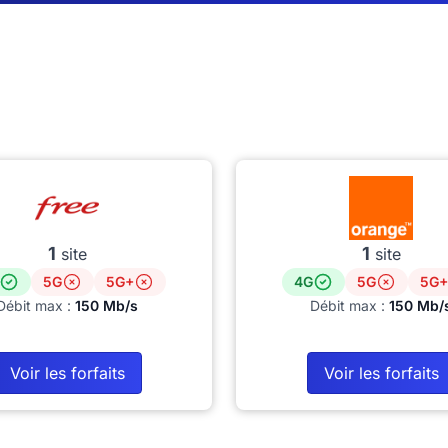
1
1
site
site
5G
5G+
4G
5G
5G+
Débit max :
150 Mb/s
Débit max :
150 Mb/
Voir les forfaits
Voir les forfaits