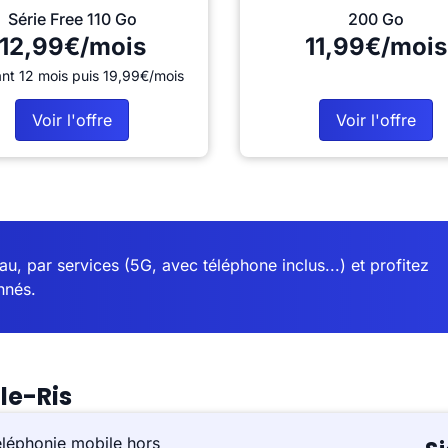
Série Free 110 Go
200 Go
12,99€/mois
11,99€/mois
nt 12 mois puis 19,99€/mois
Voir l'offre
Voir l'offre
u, par services (5G, avec téléphone inclus...) et profitez
nnés.
le-Ris
éléphonie mobile hors