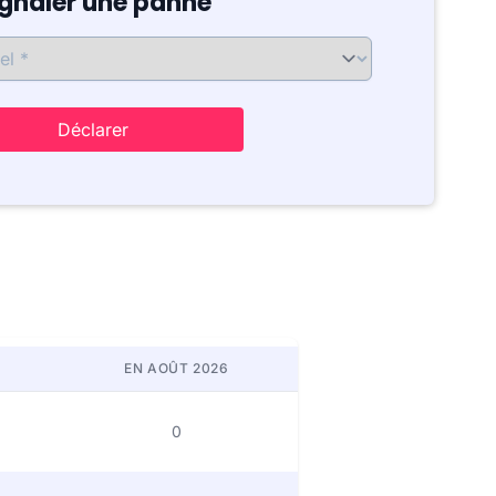
ignaler une panne
Déclarer
EN AOÛT 2026
0