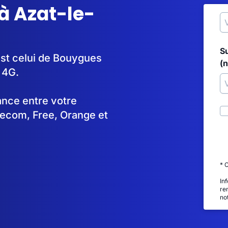
à Azat-le-
S
est celui de Bouygues
(
 4G.
tance entre votre
lecom, Free, Orange et
* 
In
re
no