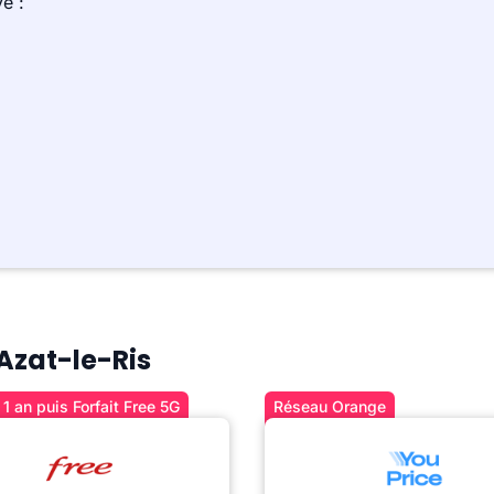
e :
 Azat-le-Ris
1 an puis Forfait Free 5G
Réseau Orange